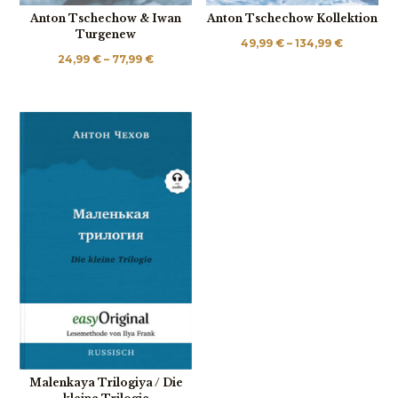
Anton Tschechow & Iwan
Anton Tschechow Kollektion
Turgenew
Preisspa
49,99
€
–
134,99
€
Preisspanne:
24,99
€
–
77,99
€
49,99 €
24,99 €
bis
bis
134,99 €
77,99 €
Malenkaya Trilogiya / Die