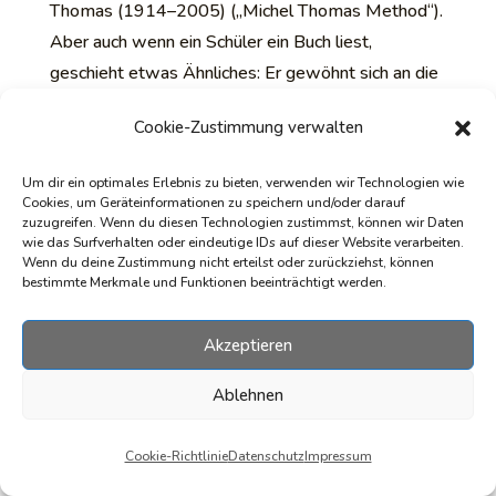
Thomas (1914–2005) („Michel Thomas Method“).
Aber auch wenn ein Schüler ein Buch liest,
geschieht etwas Ähnliches: Er gewöhnt sich an die
Sprachkonstruktionen, die Grammatik dank eben
Cookie-Zustimmung verwalten
dieser Variabilität.
Deswegen würde ich Folgendes empfehlen: Bevor
Um dir ein optimales Erlebnis zu bieten, verwenden wir Technologien wie
Sie mit dem Lesen nach meiner Methode beginnen,
Cookies, um Geräteinformationen zu speichern und/oder darauf
zuzugreifen. Wenn du diesen Technologien zustimmst, können wir Daten
ist es sinnvoll, eine Art Einführungssprachkurs zu
wie das Surfverhalten oder eindeutige IDs auf dieser Website verarbeiten.
absolvieren (das kann man auch auf eigene Faust
Wenn du deine Zustimmung nicht erteilst oder zurückziehst, können
bestimmte Merkmale und Funktionen beeinträchtigt werden.
machen, aber man sollte sich dabei nicht in
Lehrbücher, die für Monate oder Jahre des Lernens
Akzeptieren
gedacht sind, stürzen, sondern lediglich schnell ein
paar grundlegende Dinge aus einem Lehrbuch für
Ablehnen
den Selbstunterricht oder einem
Grammatikhandbuch anschauen), dann zu lesen und
Cookie-Richtlinie
Datenschutz
Impressum
„sich in der Sprache zu belesen“ (was nach der