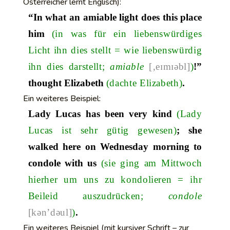
Österreicher lernt Englisch):
“In what an amiable light does this place
him
(in was für ein liebenswürdiges
Licht ihn dies stellt = wie liebenswürdig
ihn dies darstellt;
amiable
[‚eɪmɪəbl]
)
!”
thought Elizabeth
(dachte Elizabeth)
.
Ein weiteres Beispiel:
Lady Lucas has been very kind
(Lady
Lucas ist sehr gütig gewesen)
; she
walked here on Wednesday morning to
condole with us
(sie ging am Mittwoch
hierher um uns zu kondolieren = ihr
Beileid auszudrücken;
condole
[kən’dəul]
)
.
Ein weiteres Beispiel (mit kursiver Schrift – zur