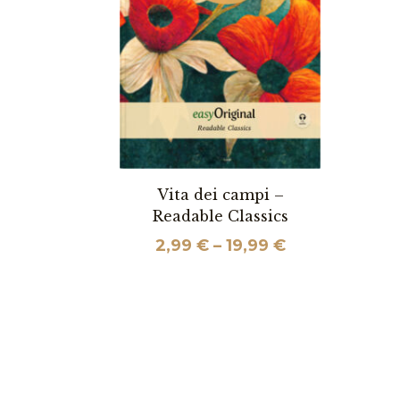
Vita dei campi –
Readable Classics
Preisspanne:
2,99
€
–
19,99
€
2,99 €
bis
19,99 €