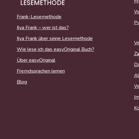
Me
LESEMETHODE
W
Frank-Lesemethode
P
Ilya Frank – wer ist das?
Ilya Frank über seine Lesemethode
Ve
Wie lese ich das easyOriginal Buch?
Za
Über easyOriginal
Da
Fremdsprachen lernen
Al
Blog
Wi
I
Ko