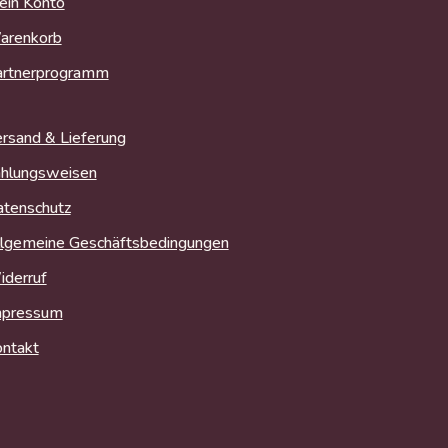
in Konto
arenkorb
artnerprogramm
rsand & Lieferung
hlungsweisen
tenschutz
lgemeine Geschäftsbedingungen
derruf
mpressum
ntakt