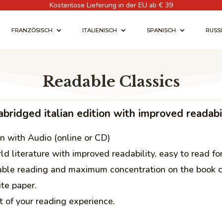
Kostenlose Lieferung in der EU ab € 39
FRANZÖSISCH
ITALIENISCH
SPANISCH
RUSS
Readable Classics
bridged italian edition with improved readabi
n with Audio (online or CD)
d literature with improved readability, easy to read fo
table reading and maximum concentration on the book c
te paper.
 of your reading experience.