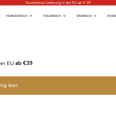
Kostenlose Lieferung in der EU ab € 39
FRANZÖSISCH
ITALIENISCH
SPANISCH
RUSS
der EU
ab €39
ig leer.