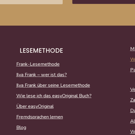
Me
LESEMETHODE
W
Frank-Lesemethode
P
Ilya Frank – wer ist das?
Ilya Frank über seine Lesemethode
Ve
Wie lese ich das easyOriginal Buch?
Za
Über easyOriginal
Da
Fremdsprachen lernen
Al
Blog
Wi