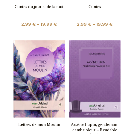
Contes du jour et de la nuit
Contes
Preisspanne:
Preisspa
2,99
€
–
19,99
€
2,99
€
–
19,99
€
2,99 €
2,99 €
bis
bis
19,99 €
19,99 €
Lettres de mon Moulin
Arsène Lupin, gentleman-
cambrioleur – Readable