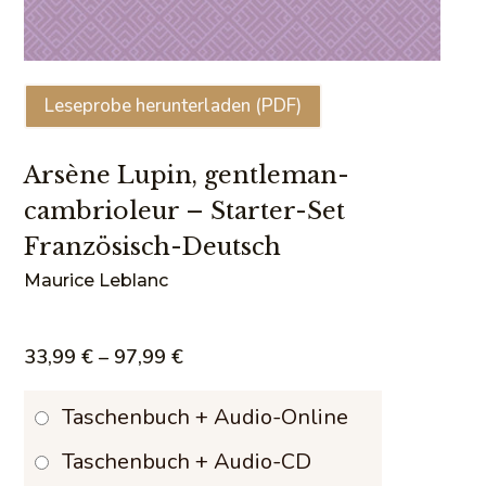
Leseprobe herunterladen (PDF)
Arsène Lupin, gentleman-
cambrioleur – Starter-Set
Französisch-Deutsch
Maurice Leblanc
Preisspanne:
33,99
€
–
97,99
€
33,99 €
Taschenbuch + Audio-Online
bis
Taschenbuch + Audio-CD