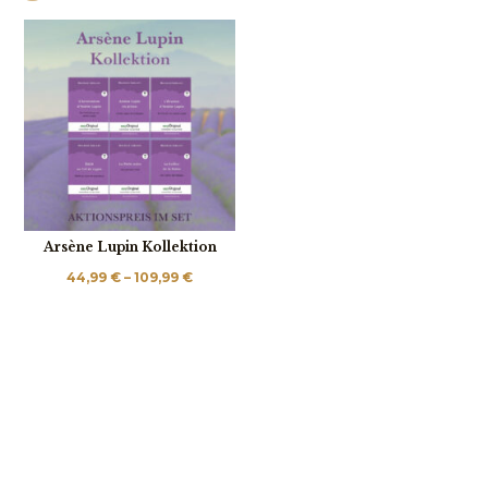
Arsène Lupin Kollektion
Preisspanne:
44,99
€
–
109,99
€
44,99 €
bis
109,99 €