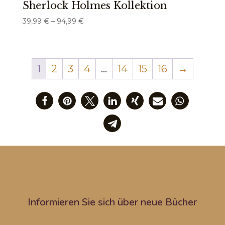
Sherlock Holmes Kollektion
Preisspanne:
39,99
€
–
94,99
€
39,99 €
bis
94,99 €
1
2
3
4
…
14
15
16
→
Informieren Sie sich über neue Bücher