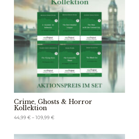
Crime, Ghosts & Horror
Kollektion
Preisspanne:
44,99
€
–
109,99
€
44,99 €
bis
109,99 €