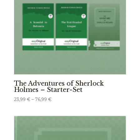
The Adventures of Sherlock
Holmes – Starter-Set
Preisspanne:
23,99
€
–
76,99
€
23,99 €
bis
76,99 €