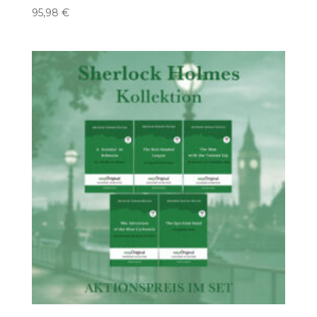
95,98
€