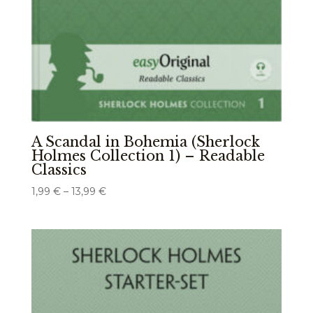
A Scandal in Bohemia (Sherlock
Holmes Collection 1) – Readable
Classics
Preisspanne:
1,99
€
–
13,99
€
1,99 €
bis
13,99 €