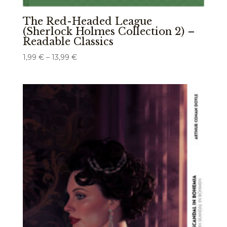
The Red-Headed League
(Sherlock Holmes Collection 2) –
Readable Classics
Preisspanne:
1,99
€
–
13,99
€
1,99 €
bis
13,99 €