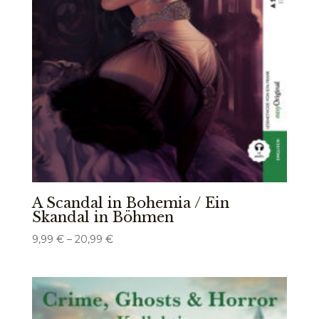
A Scandal in Bohemia / Ein
Skandal in Böhmen
Preisspanne:
9,99
€
–
20,99
€
9,99 €
bis
20,99 €