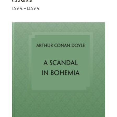
Classics
Preisspanne:
1,99
€
–
13,99
€
1,99 €
bis
13,99 €