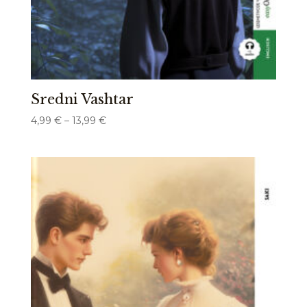
Sredni Vashtar
Preisspanne:
4,99
€
–
13,99
€
4,99 €
bis
13,99 €