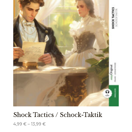
Shock Tactics / Schock-Taktik
Preisspanne:
4,99
€
–
13,99
€
4,99 €