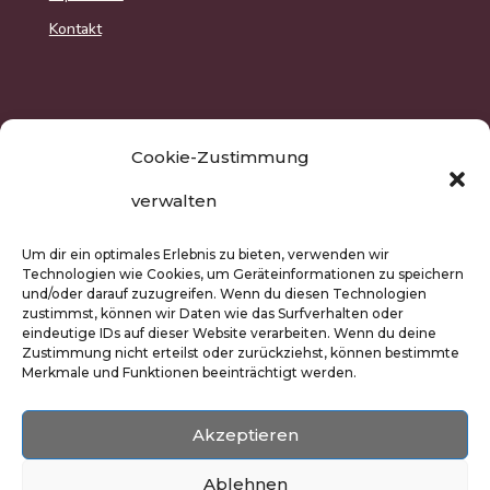
Kontakt
Kostenlose Lieferung innerhalb der EU
ab €39
Cookie-Zustimmung
Preisangaben inkl. MwSt. und zzgl.
Versand
verwalten
Um dir ein optimales Erlebnis zu bieten, verwenden wir
Technologien wie Cookies, um Geräteinformationen zu speichern
und/oder darauf zuzugreifen. Wenn du diesen Technologien
zustimmst, können wir Daten wie das Surfverhalten oder
eindeutige IDs auf dieser Website verarbeiten. Wenn du deine
Zustimmung nicht erteilst oder zurückziehst, können bestimmte
Merkmale und Funktionen beeinträchtigt werden.
Akzeptieren
© Copyright 2020-2026 EasyOriginal Verlag e.U.
Webdesign & Webentwicklung – Multimediana
Ablehnen