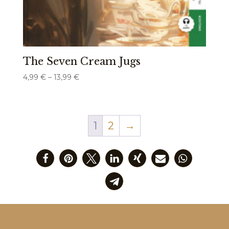
The Seven Cream Jugs
Preisspanne:
4,99
€
–
13,99
€
4,99 €
bis
13,99 €
1
2
→