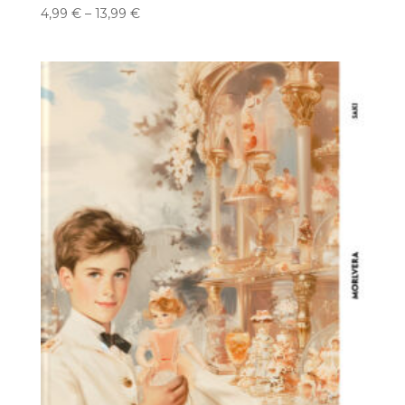
Preisspanne:
4,99
€
–
13,99
€
4,99 €
bis
13,99 €