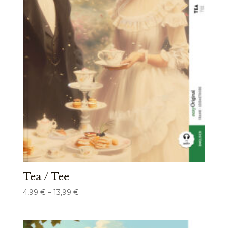
Tea / Tee
Preisspanne:
4,99
€
–
13,99
€
4,99 €
bis
13,99 €