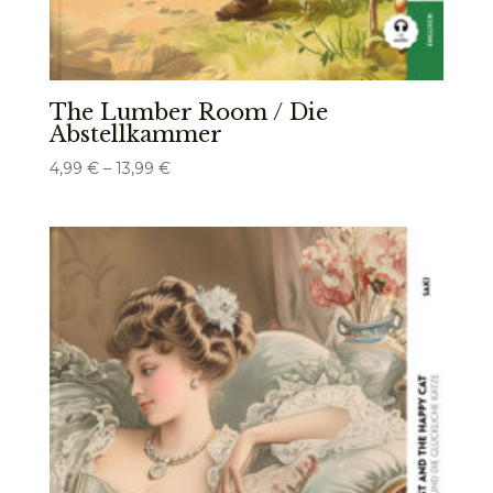
The Lumber Room / Die
Abstellkammer
Preisspanne:
4,99
€
–
13,99
€
4,99 €
bis
13,99 €