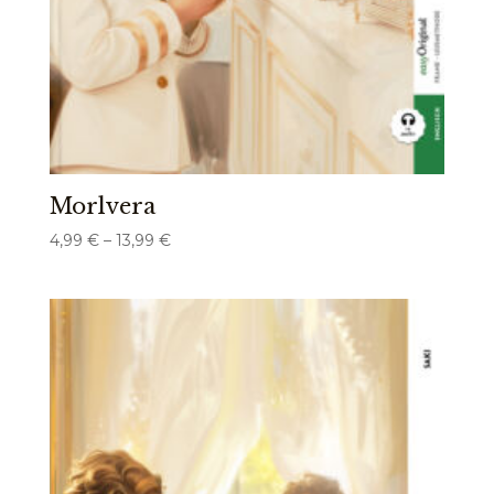
Morlvera
Preisspanne:
4,99
€
–
13,99
€
4,99 €
bis
13,99 €