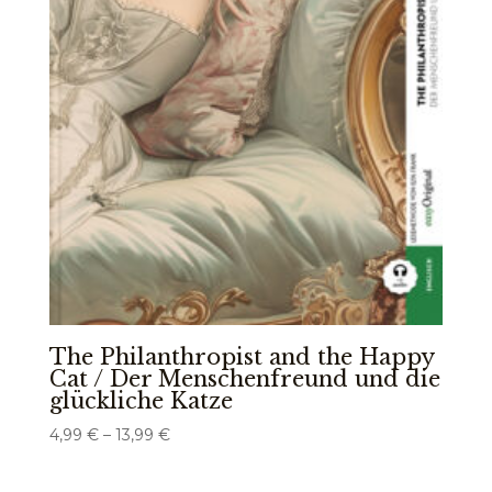
The Philanthropist and the Happy
Cat / Der Menschenfreund und die
glückliche Katze
Preisspanne:
4,99
€
–
13,99
€
4,99 €
bis