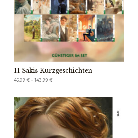
11 Sakis Kurzgeschichten
Preisspanne:
45,99
€
–
143,99
€
45,99 €
bis
143,99 €