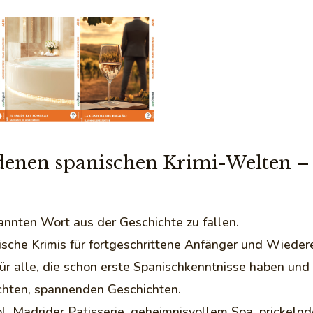
iedenen spanischen Krimi-Welten –
annten Wort aus der Geschichte zu fallen.
sche Krimis für fortgeschrittene Anfänger und Wiedere
l für alle, die schon erste Spanischkenntnisse haben un
chten, spannenden Geschichten.
ol, Madrider Patisserie, geheimnisvollem Spa, pricke