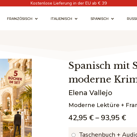
Kostenlose Lieferung in der EU ab € 39
FRANZÖSISCH
ITALIENISCH
SPANISCH
RUSS
Spanisch mit 
moderne Krim
Elena Vallejo
Moderne Lektüre + Fr
Pre
42,95
€
–
93,95
€
42,
Taschenbuch + Audi