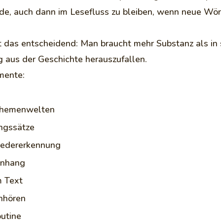
hode, auch dann im Lesefluss zu bleiben, wenn neue Wö
das entscheidend: Man braucht mehr Substanz als in 
g aus der Geschichte herauszufallen.
mente:
 Themenwelten
ungssätze
iedererkennung
enhang
m Text
hhören
utine