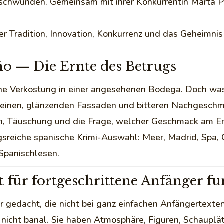
schwunden. Gemeinsam mit ihrer Konkurrentin Marta P
ber Tradition, Innovation, Konkurrenz und das Geheimn
ño — Die Ernte des Betrugs
ne Verkostung in einer angesehenen Bodega. Doch was 
einen, glänzenden Fassaden und bitteren Nachgeschmä
uen, Täuschung und die Frage, welcher Geschmack am En
reiche spanische Krimi-Auswahl: Meer, Madrid, Spa, C
 Spanischlesen.
 für fortgeschrittene Anfänger fu
er gedacht, die nicht bei ganz einfachen Anfängertext
 nicht banal. Sie haben Atmosphäre, Figuren, Schaupl