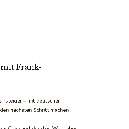
 mit Frank-
insteiger – mit deutscher
d den nächsten Schritt machen
lndem Cava und dunklen Weinreben