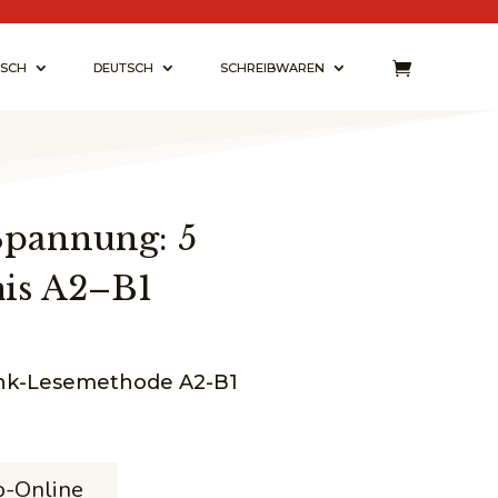
ISCH
DEUTSCH
SCHREIBWAREN
Spannung: 5
is A2–B1
ank-Lesemethode A2-B1
isspanne:
95 €
o-Online