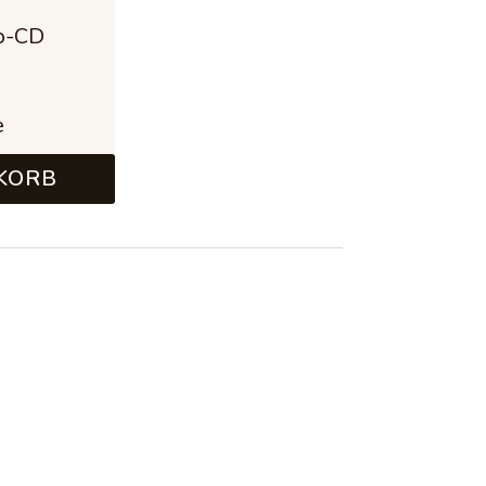
o-CD
95 €
e
KORB