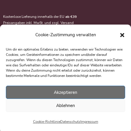
Kostenlose Lieferung innerhalb der EU
ab €39
Preisangaben inkl. MwSt. und zzgl.
Versand
Cookie-Zustimmung verwalten
Um dir ein optimales Erlebnis zu bieten, verwenden wir Technologien wie
Cookies, um Geräteinformationen zu speichern und/oder darauf
zuzugreifen. Wenn du diesen Technologien zustimmst, können wir Daten
wie das Surfverhalten oder eindeutige IDs auf dieser Website verarbeiten.
Wenn du deine Zustimmung nicht erteilst oder zurückziehst, können
bestimmte Merkmale und Funktionen beeinträchtigt werden.
Akzeptieren
© Copyright 2020-2026 EasyOriginal Verlag e.U.
Webdesign & Webentwicklung – Multimediana
Ablehnen
Cookie-Richtlinie
Datenschutz
Impressum
Withdrawal of Contract