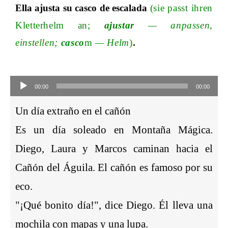
Ella ajusta su casco de escalada
(sie passt ihren
Kletterhelm a
n;
ajustar
—
anpassen,
einstelle
n;
casco
m
—
Helm
)
.
Audio-
Player
00:00
00:00
Un día extraño en el cañón
Es un día soleado en Montaña Mágica.
Diego, Laura y Marcos caminan hacia el
Cañón del Águila. El cañón es famoso por su
eco.
"¡Qué bonito día!", dice Diego. Él lleva una
mochila con mapas y una lupa.