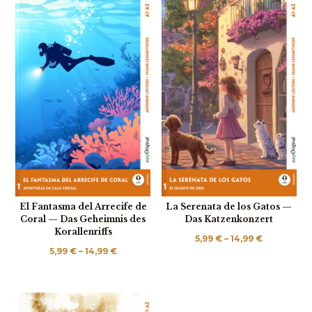
15,99 €
El Fantasma del Arrecife de
La Serenata de los Gatos —
Coral — Das Geheimnis des
Das Katzenkonzert
Korallenriffs
Preisspan
5,99
€
–
14,99
€
Preisspanne:
5,99
€
–
14,99
€
5,99 €
5,99 €
bis
bis
14,99 €
14,99 €