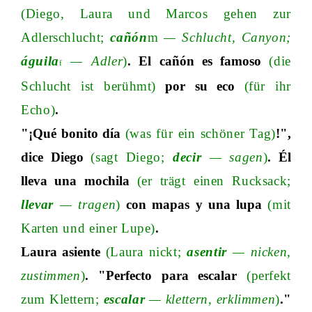
(Diego, Laura und Marcos gehen zur
Adlerschluch
t;
cañón
m
—
Schlucht, Canyo
n;
águila
—
Adler
)
. El cañón es famoso
(die
f
Schlucht ist berühmt)
por su eco
(für ihr
Echo)
.
"¡Qué bonito día
(was für ein schöner Tag)
!",
dice Diego
(sagt Dieg
o;
decir
—
sagen
)
. Él
lleva una mochila
(er trägt einen Rucksac
k;
llevar
—
tragen
)
con mapas y una lupa
(mit
Karten und einer Lupe)
.
Laura asiente
(Laura nick
t;
asentir
—
nicken,
zustimmen
)
. "Perfecto para escalar
(perfekt
zum Kletter
n;
escalar
—
klettern, erklimmen
)
."