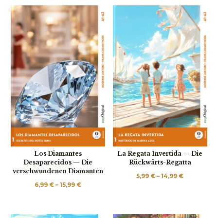
Los Diamantes
La Regata Invertida — Die
Desaparecidos — Die
Rückwärts-Regatta
verschwundenen Diamanten
Preisspan
5,99
€
–
14,99
€
Preisspanne:
6,99
€
–
15,99
€
5,99 €
6,99 €
bis
bis
14,99 €