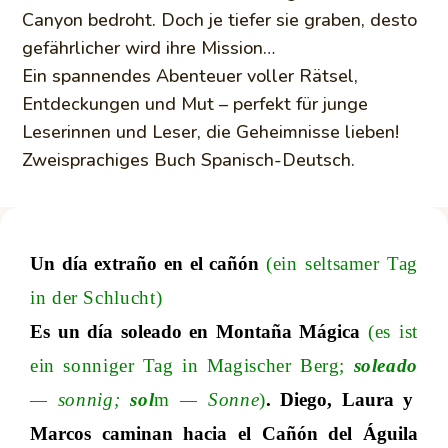
Canyon bedroht. Doch je tiefer sie graben, desto
gefährlicher wird ihre Mission…
Ein spannendes Abenteuer voller Rätsel,
Entdeckungen und Mut – perfekt für junge
Leserinnen und Leser, die Geheimnisse lieben!
Zweisprachiges Buch Spanisch-Deutsch.
Un día extraño en el cañón
(ein seltsamer Tag
in der Schlucht)
Es un día soleado en Montaña Mágica
(es ist
ein sonniger Tag in Magischer Ber
g;
soleado
—
sonni
g;
sol
m
—
Sonne
)
. Diego, Laura y
Marcos caminan hacia el Cañón del Águila