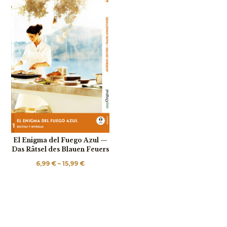
El Enigma del Fuego Azul —
Das Rätsel des Blauen Feuers
Preisspanne:
6,99
€
–
15,99
€
6,99 €
bis
15,99 €