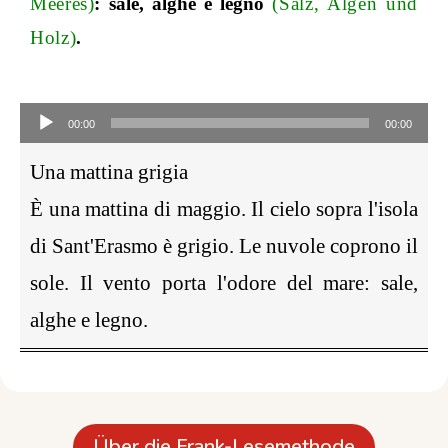
Meeres)
: sale, alghe e legno
(Salz, Algen und
Holz)
.
Audio-
Player
00:00
00:00
Una mattina grigia
È una mattina di maggio. Il cielo sopra l'isola
di Sant'Erasmo è grigio. Le nuvole coprono il
sole. Il vento porta l'odore del mare: sale,
alghe e legno.
Über die Frank-Lesemethode