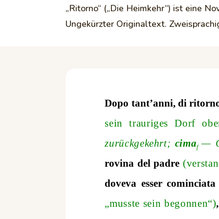
„Ritorno“ („Die Heimkehr“) ist eine Nov
Ungekürzter Originaltext. Zweisprachi
Dopo tant’anni, di ritorno
sein trauriges Dorf o
zurückgekehrt;
cima
— G
f
rovina del padre
(versta
doveva esser cominciat
„musste sein begonnen“)