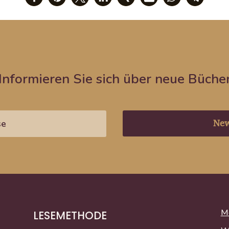
Informieren Sie sich über neue Büche
New
Me
LESEMETHODE