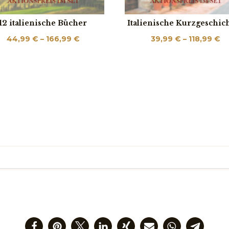
12 italienische Bücher
Italienische Kurzgeschic
Preisspanne:
Pr
44,99
€
–
166,99
€
39,99
€
–
118,99
€
44,99 €
39
bis
bi
166,99 €
11