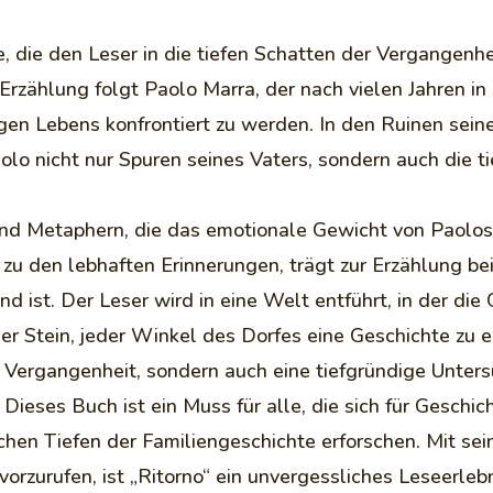
te, die den Leser in die tiefen Schatten der Vergange
e Erzählung folgt Paolo Marra, der nach vielen Jahren in
igen Lebens konfrontiert zu werden. In den Ruinen sei
olo nicht nur Spuren seines Vaters, sondern auch die ti
 und Metaphern, die das emotionale Gewicht von Paolos
n zu den lebhaften Erinnerungen, trägt zur Erzählung be
d ist. Der Leser wird in eine Welt entführt, in der d
Stein, jeder Winkel des Dorfes eine Geschichte zu e
 die Vergangenheit, sondern auch eine tiefgründige Unt
Dieses Buch ist ein Muss für alle, die sich für Geschich
hen Tiefen der Familiengeschichte erforschen. Mit sei
vorzurufen, ist „Ritorno“ ein unvergessliches Leseerleb