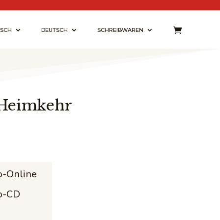
ISCH
DEUTSCH
SCHREIBWAREN
 Heimkehr
sspanne:
 €
o-Online
o-CD
9 €