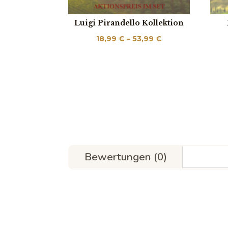
Luigi Pirandello Kollektion
Preisspanne:
18,99
€
–
53,99
€
18,99 €
bis
53,99 €
Bewertungen (0)