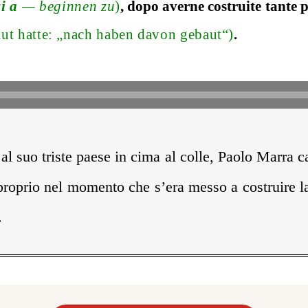
i a
— beginnen zu
)
, dopo averne costruite tante p
aut hatte: „nach haben davon gebaut“)
.
 al suo triste paese in cima al colle, Paolo Marra c
roprio nel momento che s’era messo a costruire l
.