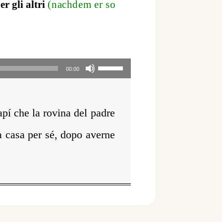
er gli altri
(nachdem er so
Pfeiltasten
00:00
Hoch/Runter
benutzen,
apí che la rovina del padre
um
a casa per sé, dopo averne
die
Lautstärke
zu
regeln.