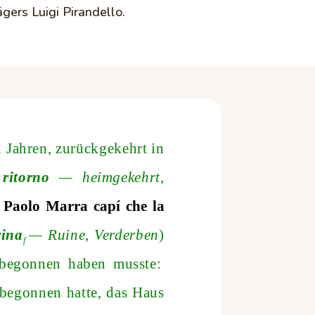
ägers Luigi Pirandello.
n Jahren, zurückgekehrt in
 ritorno
— heimgekehrt,
, Paolo Marra capí che la
vina
— Ruine, Verderben
)
f
begonnen haben musste:
r begonnen hatte, das Haus