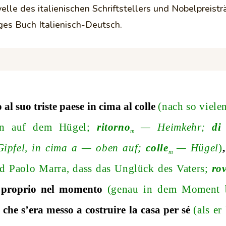
elle des italienischen Schriftstellers und Nobelpreistr
ges Buch Italienisch-Deutsch.
 al suo triste paese in cima al colle
(nach so viele
ben auf dem Hügel;
ritorno
— Heimkehr;
di
m
ipfel, in cima a — oben auf;
colle
— Hügel
)
m
nd Paolo Marra, dass das Unglück des Vaters;
ro
a proprio nel momento
(genau in dem Moment 
, che s’era messo a costruire la casa per sé
(als e