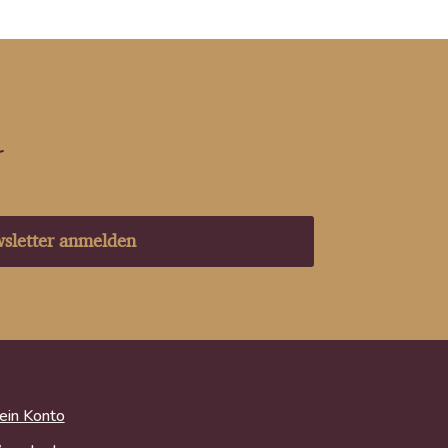
r
sletter anmelden
in Konto