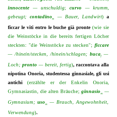
innocente
—
unschuldi
g
;
curvo
—
krumm,
gebeug
t;
contadino
—
Bauer, Landwirt
)
a
m
ficcar
le
viti
entro
le
buche
già pronte
(wie sie
die Weinstöcke in die bereits fertigen Löcher
steckten: "die Weinstöcke zu stecken
";
ficcare
—
/h
inein
/s
tecken,
/h
inein
/s
chlage
n;
buca
—
f
Loc
h;
pronto
—
bereit, fertig
)
,
raccontava
alla
nipotina
Onoria
, studentessa
ginnasiale
, gli
usi
antichi
(erzählte er der Enkelin Onoria,
Gymnasiastin, die alten Bräuch
e;
ginnasio
—
m
Gymnasiu
m;
uso
—
Brauch, Angewohnheit,
m
Verwendung
)
.