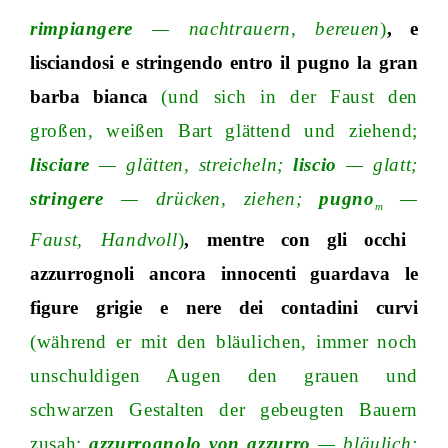
rimpiangere
—
nachtrauern, bereuen
)
, e
lisciandosi
e
stringendo
entro
il
pugno
la
gran
barba
bianca
(und sich in der Faust den
großen, weißen Bart glättend und ziehen
d;
lisciare
—
glätten, streichel
n;
liscio
—
glat
t;
stringere
—
drücken, ziehe
n;
pugno
—
m
Faust, Handvoll
)
, mentre con gli
occhi
azzurrognoli
ancora
innocenti
guardava
le
figure
grigie
e
nere
dei
contadini
curvi
(während er mit den bläulichen, immer noch
unschuldigen Augen den grauen und
schwarzen Gestalten der gebeugten Bauern
zusa
h;
azzurrognolo von azzurro
—
bläulic
h;