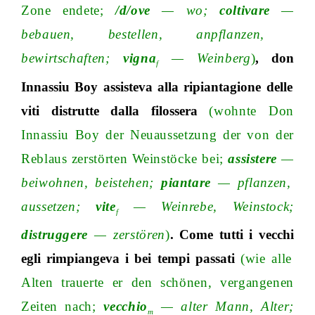
Zone endet
e;
/d/o
ve
—
w
o;
coltivare
—
bebauen, bestellen, anpflanzen,
bewirtschafte
n;
vigna
—
Weinberg
)
,
don
f
Innassiu Boy
assisteva
alla ripiantagione delle
viti
distrutte
dalla
filossera
(wohnte Don
Innassiu Boy der Neuaussetzung der von der
Reblaus zerstörten Weinstöcke be
i;
assistere
—
beiwohnen, beistehe
n;
piantare
—
pflanzen,
aussetze
n;
vite
—
Weinrebe, Weinstoc
k;
f
distruggere
—
zerstören
)
. Come tutti i
vecchi
egli
rimpiangeva
i
bei
tempi
passati
(wie alle
Alten trauerte er den schönen, vergangenen
Zeiten nac
h;
vecchio
—
alter Mann, Alte
r;
m