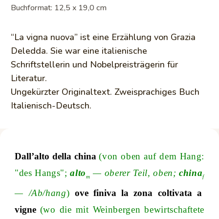
Buchformat: 12,5 x 19,0 cm
“La vigna nuova” ist eine Erzählung von Grazia
Deledda. Sie war eine italienische
Schriftstellerin und Nobelpreisträgerin für
Literatur.
Ungekürzter Originaltext. Zweisprachiges Buch
Italienisch-Deutsch.
Dall’
alto
della
china
(von oben auf dem Hang:
"des Hangs
";
alto
—
oberer Teil, obe
n;
china
m
f
—
/A
b
/h
ang
)
ove
finiva
la
zona
coltivata
a
vigne
(wo die mit Weinbergen bewirtschaftete