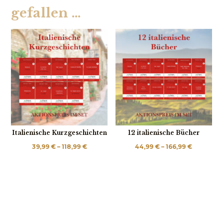
gefallen …
Italienische Kurzgeschichten
12 italienische Bücher
Preisspanne:
Preisspa
39,99
€
–
118,99
€
44,99
€
–
166,99
€
39,99 €
44,99 €
bis
bis
118,99 €
166,99 €