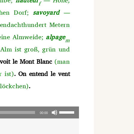
f
chen Dorf;
savoyard
—
sendachthundert Metern
 eine Almweide;
alpage
m
 Alm ist groß, grün und
voit le Mont Blanc
(man
 ist)
. On entend le vent
Glöckchen)
.
Pfeiltasten
00:00
Hoch/Runter