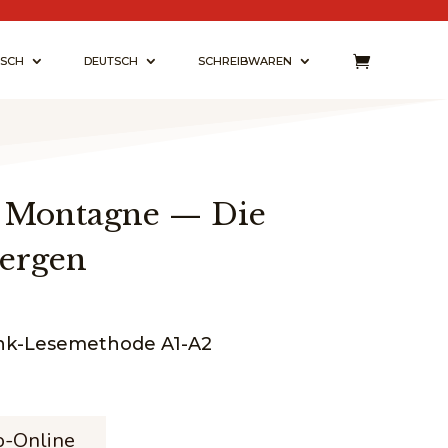
ISCH
DEUTSCH
SCHREIBWAREN
a Montagne — Die
Bergen
nk-Lesemethode A1-A2
sspanne:
 €
o-Online