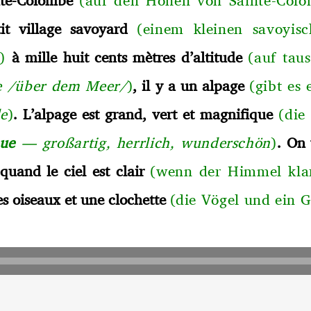
it village savoyard
(einem kleinen savoyis
)
à mille huit cents mètres d’altitude
(auf tau
 /über dem Meer/
)
, il y a un alpage
(gibt es
e
)
. L’alpage est grand, vert et magnifique
(die
ue
— großartig, herrlich, wunderschön
)
. On 
quand le ciel est clair
(wenn der Himmel klar
les oiseaux et une clochette
(die Vögel und ein 