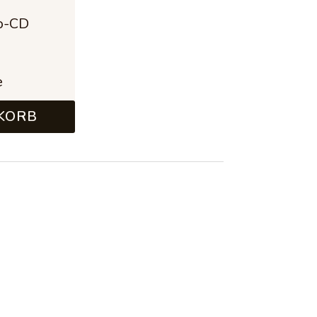
o-CD
9 €
e
KORB