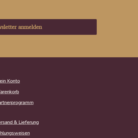
r
sletter anmelden
in Konto
arenkorb
artnerprogramm
rsand & Lieferung
hlungsweisen