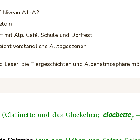
uf Niveau A1-A2
eldin
f mit Alp, Café, Schule und Dorffest
eicht verständliche Alltagsszenen
nd Leser, die Tiergeschichten und Alpenatmosphäre m
(Clarinette und das Glöckchen;
clochette
—
f
nte-Colombe
(auf den Höhen von Sainte-Col