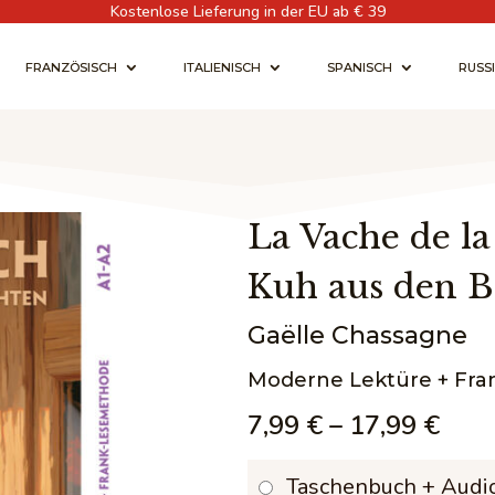
Kostenlose Lieferung in der EU ab € 39
FRANZÖSISCH
ITALIENISCH
SPANISCH
RUSS
La Vache de l
Kuh aus den 
Gaëlle Chassagne
Moderne Lektüre + Fra
Prei
7,99
€
–
17,99
€
7,99
Taschenbuch + Audi