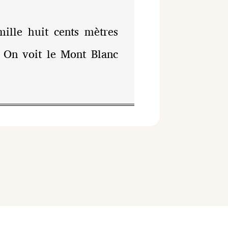
benutzen,
um
mille huit cents mètres
die
e. On voit le Mont Blanc
Lautstärke
zu
regeln.