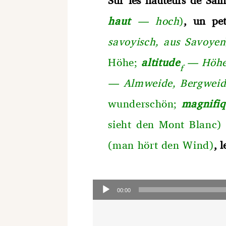
haut
— hoch
)
, un pet
savoyisch, aus Savoyen
Höhe;
altitude
— Höhe
f
— Almweide, Bergweid
wunderschön;
magnifiq
sieht den Mont Blanc)
(man hört den Wind)
, 
Audio-
Player
00:00