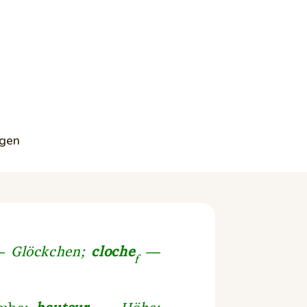
ögen
 Glöckchen;
cloche
—
f
ombe;
hauteur
— Höhe;