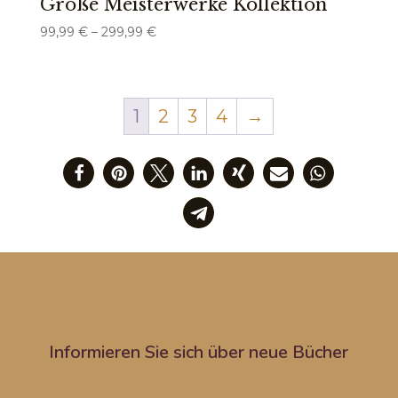
Große Meisterwerke Kollektion
Preisspanne:
99,99
€
–
299,99
€
99,99 €
bis
299,99 €
1
2
3
4
→
Informieren Sie sich über neue Bücher