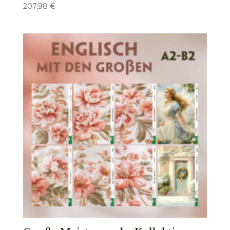
207,98
€