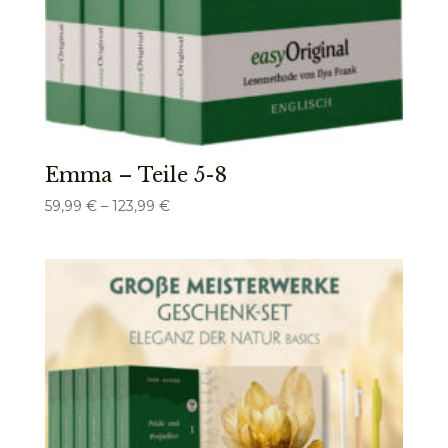
Emma – Teile 5-8
Preisspanne:
59,99
€
–
123,99
€
59,99 €
bis
123,99 €