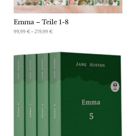
Emma – Teile 1-8
Preisspanne:
99,99
€
–
219,99
€
99,99 €
bis
219,99 €