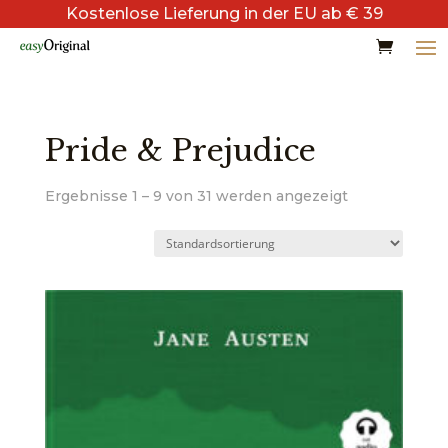
Kostenlose Lieferung in der EU ab € 39
Pride & Prejudice
Ergebnisse 1 – 9 von 31 werden angezeigt