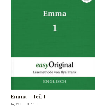
Emma – Teil 1
Preisspanne:
14,99
€
–
30,99
€