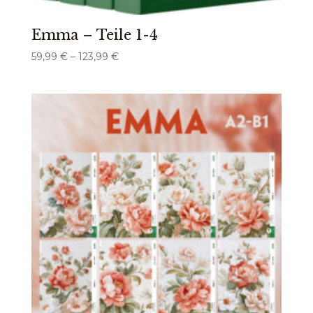
Emma – Teile 1-4
Preisspanne:
59,99
€
–
123,99
€
59,99 €
bis
123,99 €