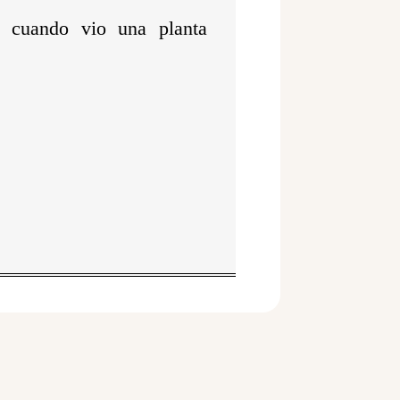
um
, cuando vio una planta
die
Lautstärke
zu
regeln.