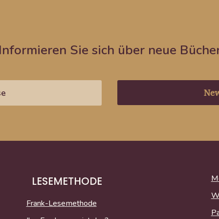
Informieren Sie sich über neue Büche
New
Me
LESEMETHODE
W
Frank-Lesemethode
P