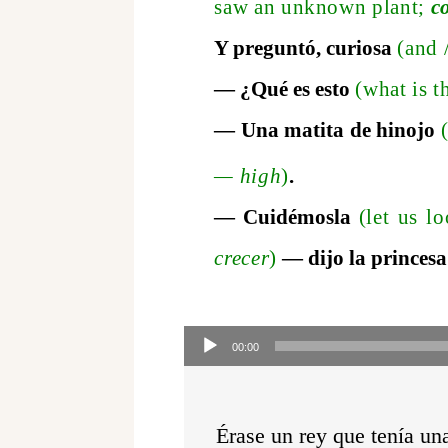
saw an unknown plan
t;
c
Y preguntó, curiosa
(and
— ¿Qué es esto
(what is t
— Una matita de hinojo
—
high
)
.
— Cuidémosla
(let us lo
crecer
)
—
dijo la princes
Audio-
Player
00:00
Érase un rey que tenía un