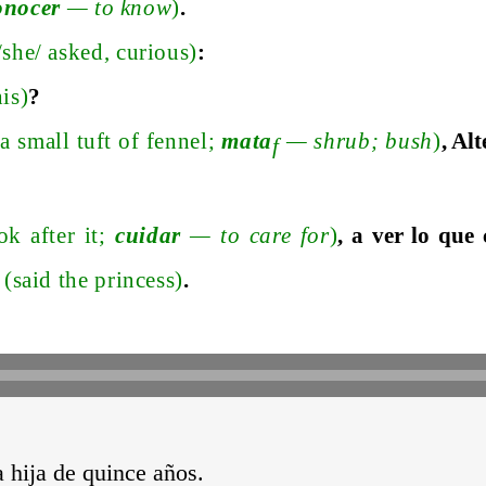
onocer
—
to know
)
.
/s
he
/
asked, curious)
:
his)
?
(a small tuft of fenne
l;
mata
—
shru
b;
bush
)
, Al
f
ok after i
t;
cuidar
—
to care for
)
, a ver lo que
a
(said the princess)
.
a hija de quince años.