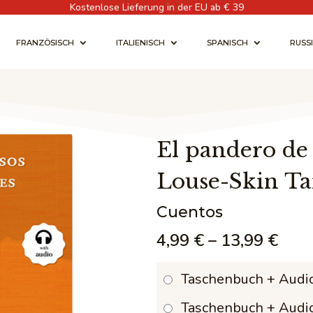
Kostenlose Lieferung in der EU ab € 39
FRANZÖSISCH
ITALIENISCH
SPANISCH
RUSS
El pandero de 
Louse-Skin T
Cuentos
Prei
4,99
€
–
13,99
€
4,99
Taschenbuch + Audi
bis
Taschenbuch + Audi