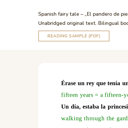
Spanish fairy tale – „El pandero de pi
Unabridged original text. Bilingual bo
READING SAMPLE (PDF)
Érase un rey que tenía u
fifteen years
=
a fifteen-y
Un día, estaba la princes
walking through the gard