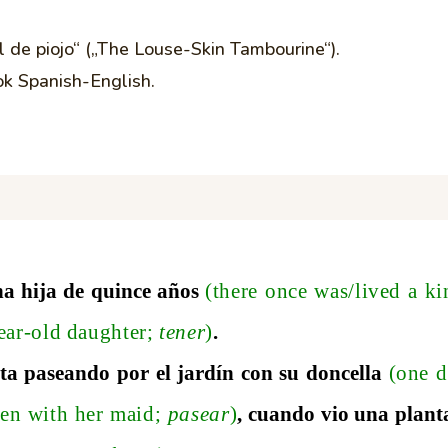
el de piojo“ („The Louse-Skin Tambourine“).
ok Spanish-English.
na hija de quince años
(there once was
/l
ived a k
ear-old daughte
r;
tener
)
.
ita paseando por el jardín con su doncella
(one d
en with her mai
d;
pasear
)
, cuando vio una plan