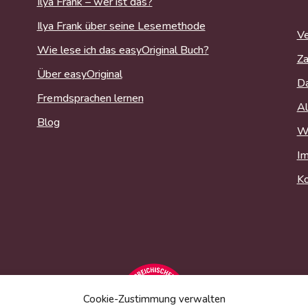
Ilya Frank – wer ist das?
Ilya Frank über seine Lesemethode
Ve
Wie lese ich das easyOriginal Buch?
Za
Über easyOriginal
Da
Fremdsprachen lernen
Al
Blog
Wi
I
Ko
Cookie-Zustimmung verwalten