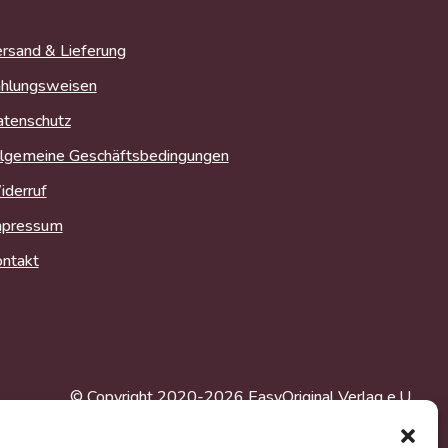
rsand & Lieferung
hlungsweisen
tenschutz
lgemeine Geschäftsbedingungen
derruf
mpressum
ntakt
© Copyright 2020-2026 EasyOriginal Verlag e.U.
Webdesign & Webentwicklung – Multimediana