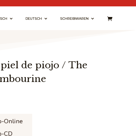
ISCH
DEUTSCH
SCHREIBWAREN
piel de piojo / The
ambourine
sspanne:
 €
o-Online
o-CD