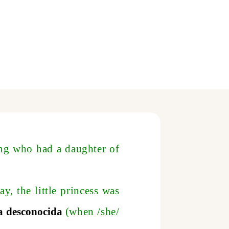
ing who had a daughter of
ay, the little princess was
ta desconocida
(when
/s
he
/