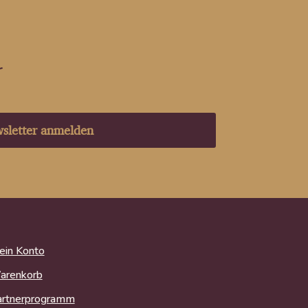
r
sletter anmelden
in Konto
arenkorb
artnerprogramm