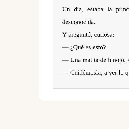
Un día, estaba la prin
desconocida.
Y preguntó, curiosa:
— ¿Qué es esto?
— Una matita de hinojo, 
— Cuidémosla, a ver lo qu