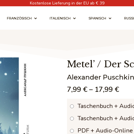
Kostenlose Lieferung in der EU ab € 39
FRANZÖSISCH
ITALIENISCH
SPANISCH
RUSS
Metel’ / Der 
Alexander Puschki
Prei
7,99
€
–
17,99
€
7,99
Taschenbuch + Audi
bis
Taschenbuch + Audi
17,9
PDF + Audio-Online