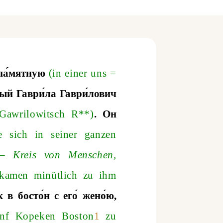
опа́мятную
(
in
einer
uns
=
рый Гаври́ла Гаври́лович
Gawrilowitsch
R
**)
. Он
e
sich
in
seiner
ganzen
—
Kreis
von
Menschen
,
kamen
min
ü
tlich
zu
ihm
к в босто́н с его́ жено́ю,
nf
Kopeken
Boston
1
zu