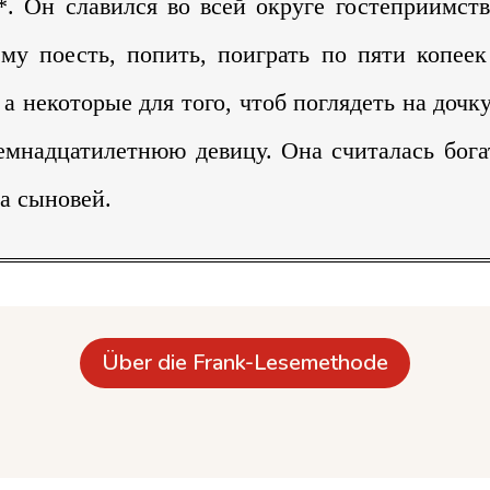
*. Он славился во всей округе гостеприимст
му поесть, попить, поиграть по пяти копеек
а некоторые для того, чтоб поглядеть на дочк
емнадцатилетнюю девицу. Она считалась бога
за сыновей.
Über die Frank-Lesemethode