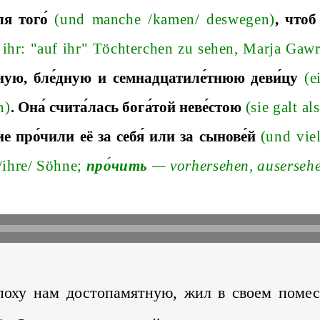
я того́
(
und
manche
/
k
amen
/
deswegen
)
, чтоб
ihr
: "
auf
ihr
"
T
ö
chterchen
zu
sehen
,
Marja
Gawr
йную, бле́дную и семнадцатиле́тнюю деви́цу
(
e
n
)
. Она
́ счита́лась бога́той неве́стою
(sie galt al
ие
про́чили
её
за
себя́
или
за
сынове́й
(und vie
/i
hre
/
Söhn
e;
про́чить
—
vorhersehen, auserseh
эпоху нам достопамятную, жил в своем поме