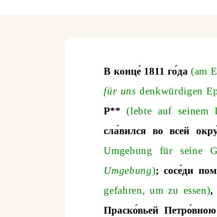
В конце́
1811 го
́да
(
am
E
f
ü
r
uns
denkw
ü
rdigen
E
Р**
(
lebte
auf
seinem
сла
́вился во всей окру
Umgebung
f
ü
r
seine
G
Umgebung
)
;
сосе
́ди пом
gefahren
,
um
zu
essen
)
,
Праско́вьей Петро́вною