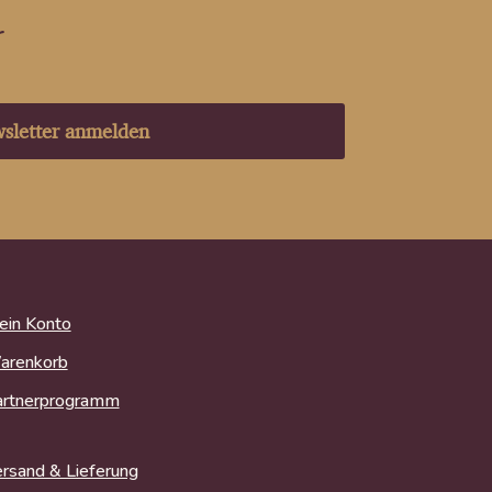
r
sletter anmelden
in Konto
arenkorb
artnerprogramm
rsand & Lieferung