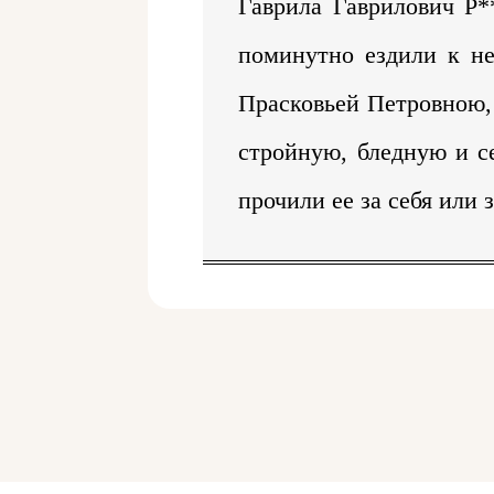
Гаврила Гаврилович Р*
поминутно ездили к не
Прасковьей Петровною, 
стройную, бледную и с
прочили ее за себя или 