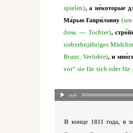
spielen
)
, а не
́которые дл
Ма́рью Гаври́ловну
(
um
дочь
—
Tochter
)
, стро
́
siebzehnj
ä
hriges
M
ä
dche
Braut, Verlobte
)
,
и
мно́г
vor" sie für sich oder für
Audio-
Player
00:00
В конце 1811 года, в 