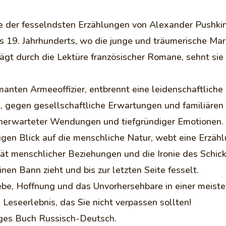
e der fesselndsten Erzählungen von Alexander Pushkin
s 19. Jahrhunderts, wo die junge und träumerische Mari
gt durch die Lektüre französischer Romane, sehnt sie s
anten Armeeoffizier, entbrennt eine leidenschaftliche 
 gegen gesellschaftliche Erwartungen und familiären 
unerwarteter Wendungen und tiefgründiger Emotionen.
nigen Blick auf die menschliche Natur, webt eine Erzäh
ät menschlicher Beziehungen und die Ironie des Schick
inen Bann zieht und bis zur letzten Seite fesselt.
Liebe, Hoffnung und das Unvorhersehbare in einer meist
Leseerlebnis, das Sie nicht verpassen sollten!
iges Buch Russisch-Deutsch.