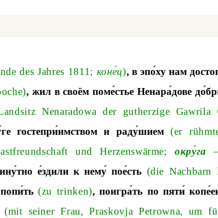
nde
des
Jahres
181
1;
коне́ц
)
, в эпо
́ху нам дост
poche
)
, жил в сво
ём поме́стье Ненара́дове до́б
Landsitz
Nenaradowa
der
gutherzige
Gawrila
́ге гостепри́имством и раду́шием
(
er
r
ü
hmt
astfreundschaft
und
Herzensw
ä
rm
e
;
окру́га
ину́тно е́здили к нему́ пое́сть
(
die
Nachbarn
 попи
́ть
(
zu
trinken
)
, поигра
́ть по пяти́ копе́е
(
mit
seiner
Frau
,
Praskovja
Petrowna
,
um
f
ü