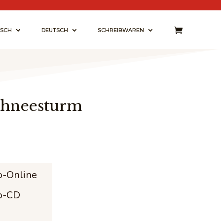
ISCH
DEUTSCH
SCHREIBWAREN
Schneesturm
n
sspanne:
 €
o-Online
o-CD
9 €