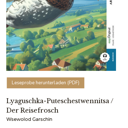
Leseprobe herunterladen (PDF)
Lyaguschka-Puteschestwennitsa /
Der Reisefrosch
Wsewolod Garschin