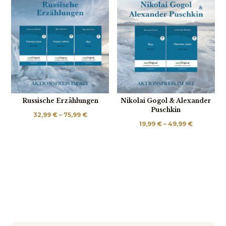
Russische Erzählungen
Nikolai Gogol & Alexander
Puschkin
Preisspanne:
32,99
€
–
75,99
€
Preisspan
19,99
€
–
49,99
€
32,99 €
19,99 €
bis
bis
75,99 €
49,99 €