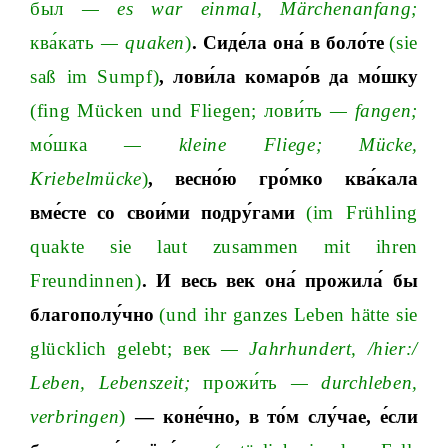
был
—
es
war
einmal
,
M
ä
rchenanfan
g
;
ква́кать
—
quaken
)
. Сиде́ла она́ в боло́те
(
sie
sa
ß
im
Sumpf
)
, лови́ла комаро́в да мо́шку
(
fing
M
ü
cken
und
Fliege
n
;
лови́ть
—
fange
n
;
мо́шка
—
kleine
Flieg
e
;
M
ü
cke
,
Kriebelm
ü
cke
)
, весно́ю гро́мко ква́кала
вме́сте со свои́ми подру́гами
(
im
Fr
ü
hling
quakte
sie
laut
zusammen
mit
ihren
Freundinnen
)
. И весь век она́ прожила́ бы
благополу́чно
(
und
ihr
ganzes
Leben
h
ä
tte
sie
gl
ü
cklich
geleb
t
;
век
—
Jahrhundert
,
/
h
ier
:
/
Leben
,
Lebenszei
t
;
прожи́ть
—
durchleben
,
verbringen
)
—
коне́чно, в то́м слу́чае, е́сли