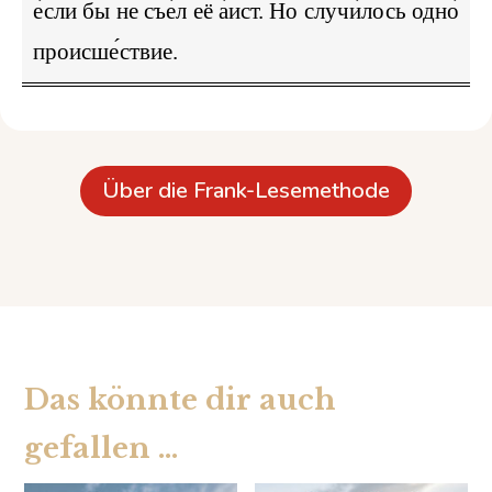
е́сли бы не съе́л её а́ист. Но случи́лось одно́
происше́ствие.
Über die Frank-Lesemethode
Das könnte dir auch
gefallen …