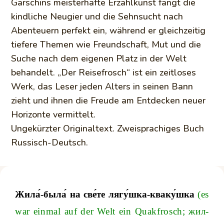
Garschins meisterhafte Erzählkunst fängt die
kindliche Neugier und die Sehnsucht nach
Abenteuern perfekt ein, während er gleichzeitig
tiefere Themen wie Freundschaft, Mut und die
Suche nach dem eigenen Platz in der Welt
behandelt. „Der Reisefrosch“ ist ein zeitloses
Werk, das Leser jeden Alters in seinen Bann
zieht und ihnen die Freude am Entdecken neuer
Horizonte vermittelt.
Ungekürzter Originaltext. Zweisprachiges Buch
Russisch-Deutsch.
Жила́-была́ на све́те лягу́шка-кваку́шка
(
es
war
einmal
auf
der
Welt
ein
Quakfrosc
h
;
жил-