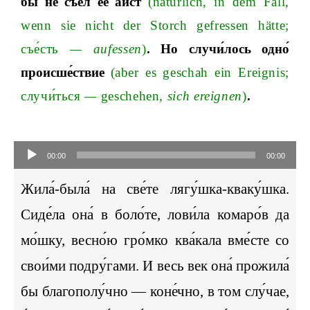
бы не съе́л её а́ист
(
nat
ü
rlich
,
in
dem
Fall
,
wenn
sie
nicht
der
Storch
gefressen
h
ä
tt
e
;
съе́сть
—
aufessen
)
. Но
случи́лось
одно́
происше́ствие
(aber es geschah ein Ereigni
s;
случи́ться
—
geschehen
, sich ereignen
)
.
Audio-
Player
00:00
00:00
Жила́-была́ на све́те лягу́шка-кваку́шка.
Сиде́ла она́ в боло́те, лови́ла комаро́в да
мо́шку, весно́ю гро́мко ква́кала вме́сте со
свои́ми подру́гами. И весь век она́ прожила́
бы благополу́чно
— коне́чно, в том слу́чае,