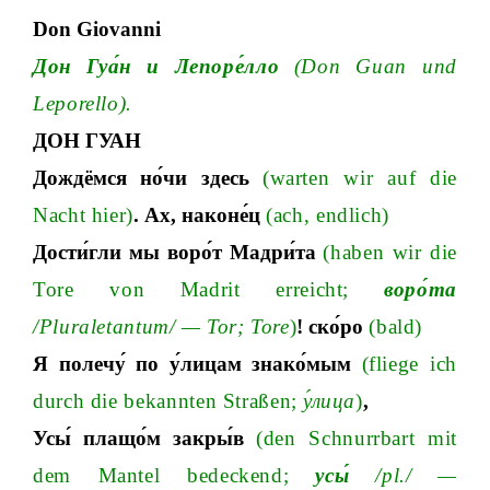
Don Giovanni
Дон
Гуа́н
и
Лепоре́лло
(Don Guan und
Leporello)
.
ДОН
ГУАН
Дождёмся
но́чи
здесь
(warten wir auf die
Nacht hier)
. Ax,
наконе́ц
(ach, endlich)
Дости́гли
мы
воро́т
Мадри́та
(haben wir die
Tore von Madrit erreich
t;
воро́та
/P
luraletantum
/
—
To
r;
Tore
)
!
ско́ро
(bald)
Я
полечу́
по
у́лицам
знако́мым
(fliege ich
durch die bekannten Straße
n;
у́лица
)
,
Усы́
плащо́м
закры́в
(den Schnurrbart mit
dem Mantel bedecken
d;
усы́
/p
l.
/
—