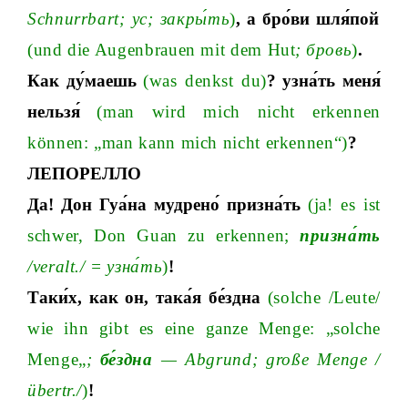
Schnurrbar
t;
у
с
;
закры́ть
)
,
а
бро́ви
шля́пой
(und die Augenbrauen mit dem Hu
t
;
бровь
)
.
Как
ду́маешь
(was denkst du)
?
узна́ть
меня́
нельзя́
(man wird mich nicht erkennen
können: „man kann mich nicht erkennen“)
?
ЛЕПОРЕЛЛО
Да
!
Дон
Гуа́на
мудрено́
призна́ть
(ja! es ist
schwer, Don Guan zu erkenne
n;
призна́ть
/v
eralt.
/
=
узна́ть
)
!
Таки́х
,
как
он
,
така́я
бе́здна
(solche
/L
eute
/
wie ihn gibt es eine ganze Menge: „solche
Menge
„
;
бе́здна
—
Abgrun
d;
große Menge
/
ü
bertr.
/
)
!