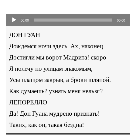
Audio-
Player
00:00
00:00
ДОН ГУАН
Дождемся ночи здесь.
Ax
, наконец
Достигли мы ворот Мадрита! скоро
Я полечу по улицам знакомым,
Усы плащом закрыв, а брови шляпой.
Как думаешь? узнать меня нельзя?
ЛЕПОРЕЛЛО
Да! Дон Гуана мудрено признать!
Таких, как он, такая бездна!