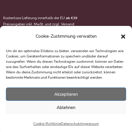
Kostenlose Lieferung innerhalb der EU
ab €39
Preisangaben inkl. MwSt. und zzgl.
Versand
Cookie-Zustimmung verwalten
Um dir ein optimales Erlebnis zu bieten, verwenden wir Technologien wie
Cookies, um Geräteinformationen zu speichern und/oder darauf
zuzugreifen. Wenn du diesen Technologien zustimmst, können wir Daten
wie das Surfverhalten oder eindeutige IDs auf dieser Website verarbeiten.
Wenn du deine Zustimmung nicht erteilst oder zurückziehst, können
bestimmte Merkmale und Funktionen beeinträchtigt werden.
Akzeptieren
© Copyright 2020-2026 EasyOriginal Verlag e.U.
Webdesign & Webentwicklung – Multimediana
Ablehnen
Cookie-Richtlinie
Datenschutz
Impressum
Withdrawal of Contract