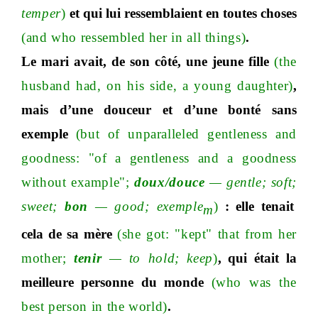
temper
)
et qui lui ressemblaient en toutes choses
(and who ressembled her in all things)
.
Le mari avait, de son côté, une jeune fille
(the
husband had, on his side, a young daughter)
,
mais d’une douceur et d’une bonté sans
exemple
(but of unparalleled gentleness and
goodness: "of a gentleness and a goodness
without example
";
doux
/d
ouce
—
gentl
e;
sof
t;
swee
t;
bon
—
goo
d;
exemple
)
: elle tenait
m
cela de sa mère
(she got: "kept" that from her
mothe
r;
tenir
—
to hol
d;
keep
)
, qui était la
meilleure personne du monde
(who was the
best person in the world)
.