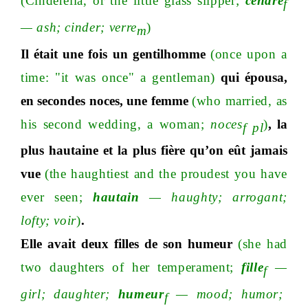
(Cinderella, or the little glass slippe
r;
cendre
f
—
as
h;
cinde
r;
verre
)
m
Il était une fois un gentilhomme
(once
upon a
time: "it was once" a gentleman)
qui é
pousa,
en secondes noces, une femme
(who married, as
his
second wedding, a woma
n;
noces
)
, la
f pl
plus
hautaine et la plus fière qu’on eût
jamais
vue
(the haughtiest and the proudest you have
ever see
n;
hautain
—
haught
y;
arrogan
t;
loft
y;
voir
)
.
Elle avait deux filles de son humeur
(she had
two daughters of her temperamen
t;
fille
—
f
gir
l;
daughte
r;
humeur
—
moo
d;
humo
r;
f