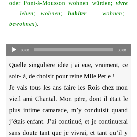
oder Pont-à-Mousson wohnen würde
n;
vivre
—
lebe
n;
wohne
n;
habiter
—
wohne
n;
bewohnen
)
.
Audio-
Player
00:00
00:00
Quelle singulière idée j’ai eue, vraiment, ce
soir-là, de choisir pour reine Mlle Perle !
Je vais tous les ans faire les Rois chez mon
vieil ami Chantal. Mon père, dont il était le
plus intime camarade, m’y conduisit quand
j’étais enfant. J’ai continué, et je continuerai
sans doute tant que je vivrai, et tant qu’il y