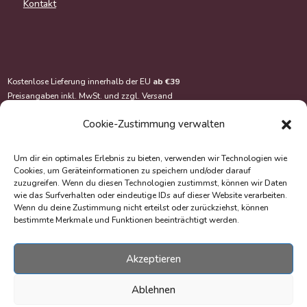
Kontakt
Kostenlose Lieferung innerhalb der EU
ab €39
Preisangaben inkl. MwSt. und zzgl.
Versand
Cookie-Zustimmung verwalten
Um dir ein optimales Erlebnis zu bieten, verwenden wir Technologien wie
Cookies, um Geräteinformationen zu speichern und/oder darauf
zuzugreifen. Wenn du diesen Technologien zustimmst, können wir Daten
wie das Surfverhalten oder eindeutige IDs auf dieser Website verarbeiten.
Wenn du deine Zustimmung nicht erteilst oder zurückziehst, können
bestimmte Merkmale und Funktionen beeinträchtigt werden.
Akzeptieren
© Copyright 2020-2026 EasyOriginal Verlag e.U.
Webdesign & Webentwicklung – Multimediana
Ablehnen