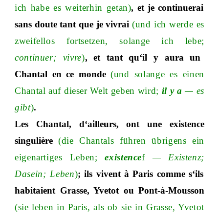
ich habe es weiterhin getan)
, et je continuerai
sans doute tant que je vivrai
(und ich werde es
zweifellos fortsetzen, solange ich leb
e;
continue
r;
vivre
)
, et tant qu‘il y aura un
Chantal en ce monde
(und solange es einen
Chantal auf dieser Welt geben wir
d;
il y a
—
es
gibt
)
.
Les Chantal, d‘ailleurs, ont une existence
singulière
(die Chantals führen übrigens ein
eigenartiges Lebe
n;
existence
f
—
Existen
z;
Dasei
n;
Leben
)
;
ils vivent à Paris comme s‘ils
habitaient Grasse, Yvetot ou Pont-à-Mousson
(sie leben in Paris, als ob sie in Grasse, Yvetot