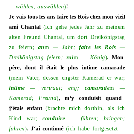
—
wähle
n;
auswählen
)
!
Je vais tous les ans faire les Rois chez mon vieil
ami Chantal
(ich gehe jedes Jahr zu meinem
alten Freund Chantal, um dort Dreikönigstag
zu feier
n;
an
m
—
Jah
r;
faire les Rois
—
Dreikönigstag feier
n;
roi
m
—
König
)
. Mon
père, dont il était le plus intime camarade
(mein Vater, dessen engster Kamerad er wa
r;
intime
—
vertrau
t;
en
g;
camarade
m
—
Kamera
d;
Freund
)
, m‘y conduisit quand
j‘étais enfant
(brachte mich dorthin, als ich
Kind wa
r;
conduire
—
führe
n;
bringe
n;
fahren
)
. J‘ai continué
(ich habe fortgesetzt
=