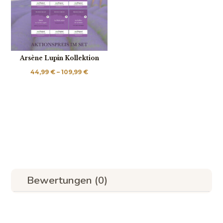
Arsène Lupin Kollektion
Preisspanne:
44,99
€
–
109,99
€
44,99 €
bis
109,99 €
Bewertungen (0)