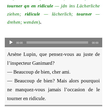
tourner qn en ridicule
—
jdn ins Lächerliche
ziehe
n;
ridicule
—
lächerlic
h;
tourner
—
drehe
n;
wenden
)
.
Audio-
Player
00:00
00:00
Arsène Lupin, que pensez-vous au juste de
l’inspecteur Ganimard?
— Beaucoup de bien, cher ami.
— Beaucoup de bien? Mais alors pourquoi
ne manquez-vous jamais l’occasion de le
tourner en ridicule.