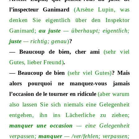
l’inspecteur Ganimard
(Arsène Lupi
n,
was
denken Sie eigentlich über den Inspektor
Ganimar
d;
au juste
—
überhaup
t;
eigentlic
h;
juste
—
richti
g;
genau
)
?
— Beaucoup de bie
n,
cher ami
(sehr viel
Gute
s,
lieber Freund)
.
— Beaucoup de bien
(
sehr viel Gutes
)
? Mais
alors pourquoi ne manquez-vous jamais
l’occasion de le tourner en ridicule
(aber warum
also lassen Sie sich niemals eine Gelegenheit
entgehe
n,
ihn ins Lächerliche zu ziehe
n;
manquer une occasion
—
eine Gelegenheit
verpasse
n;
manquer
—
/v
er
/f
ehle
n;
verpasse
n;