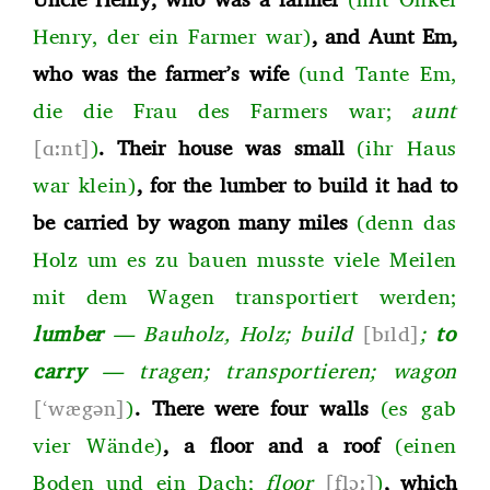
Henry, der ein Farmer war)
, and Aunt Em,
who was the farmer’s wife
(und Tante Em,
die die Frau des Farmers wa
r;
aunt
[ɑːnt]
)
. Their house was small
(ihr Haus
war klein)
, for the lumber to build it had to
be carried by wagon many miles
(denn das
Holz um es zu bauen musste viele Meilen
mit dem Wagen transportiert werde
n;
lumber
—
Bauholz, Hol
z;
build
[bɪld
]
;
to
carry
—
trage
n;
transportiere
n;
wagon
[‘wægən]
)
. There were four walls
(es gab
vier Wände)
, a floor and a roof
(einen
Boden und ein Dac
h;
floor
[flɔː]
)
, which