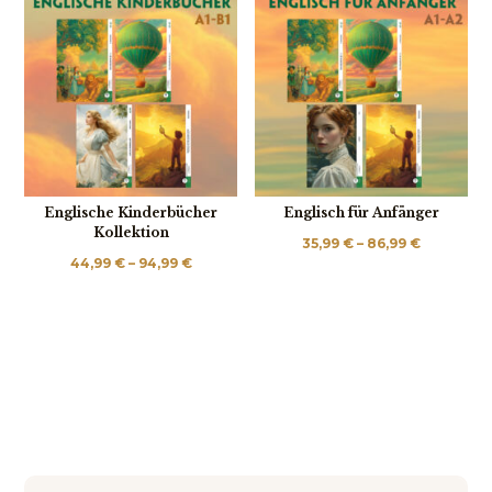
Englische Kinderbücher
Englisch für Anfänger
Kollektion
Preisspa
35,99
€
–
86,99
€
Preisspanne:
44,99
€
–
94,99
€
35,99 €
44,99 €
bis
bis
86,99 €
94,99 €