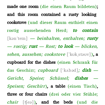
made one room
(die einen Raum bildeten
)
;
and this room contained a rusty looking
cookstove
(und dieser Raum enthielt einen
rostig aussehenden Her
d;
to contain
[kən’teɪn]
—
beinhalten, enthalte
n;
rusty
—
rosti
g;
rust
—
Ros
t;
to look
—
blicken,
sehen, aussehe
n;
cookstove
[ˈkʊkˌstəʊv]
)
, a
cupboard for the dishes
(einen Schrank für
das Geschir
r;
cupboard
[‘kʌbəd
]
;
dish
—
Gericht, Speis
e;
Schüsse
l;
dishes
—
Speise
n;
Geschirr
)
, a table
(einen Tisch)
,
three or four chairs
(drei oder vier Stühl
e;
chair
[ʧeə]
)
, and the beds
(und die