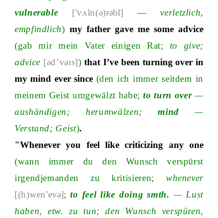
vulnerable
['vʌln(ə)
rəbl]
—
verletzlich,
empfindlich
)
my father gave me some advice
(gab mir mein Vater einigen Ra
t;
to giv
e;
advice
[əd’vaɪs]
)
that I’ve been turning over in
my mind ever since
(den ich immer seitdem in
meinem Geist umgewälzt hab
e;
to turn over
—
aushändige
n;
herumwälze
n;
mind
—
Verstan
d;
Geist
)
.
"Whenever you feel like criticizing any one
(wann immer du den Wunsch verspürst
irgendjemanden zu kritisiere
n;
whenever
[(h)
wen’evə
]
;
to feel like doing smth.
—
Lust
haben, etw. zu tu
n;
den Wunsch verspüren,