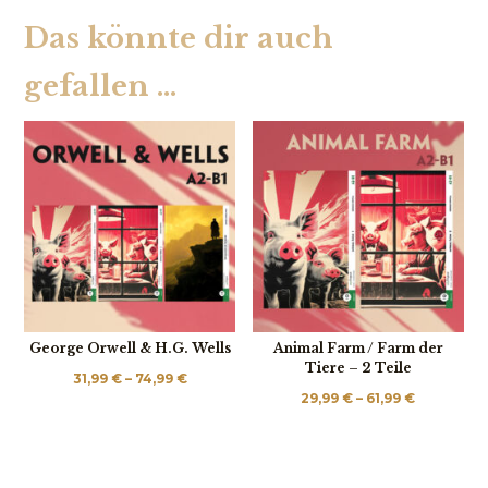
Das könnte dir auch
gefallen …
George Orwell & H.G. Wells
Animal Farm / Farm der
Tiere – 2 Teile
Preisspanne:
31,99
€
–
74,99
€
Preisspan
29,99
€
–
61,99
€
31,99 €
29,99 €
bis
bis
74,99 €
61,99 €