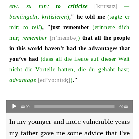
etw. zu tu
n;
to criticize
['krɪtɪsaɪz]
—
bemängeln, kritisieren
)
," he told me
(sagte er
mi
r;
to tell
)
, "just remember
(erinnere dich
nu
r;
remember
[rɪ’membə]
)
that all the people
in this world haven’t had the advantages that
you’ve had
(dass all die Leute auf dieser Welt
nicht die Vorteile hatten, die du gehabt has
t;
advantage
[əd’vɑːntɪʤ]
)
."
Audio-
Player
00:00
00:00
In my younger and more vulnerable years
my father gave me some advice that I’ve