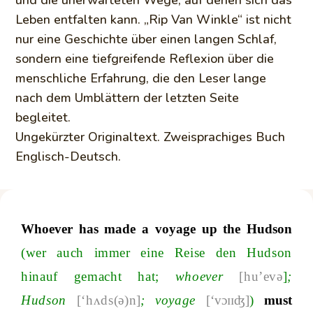
Leben entfalten kann. „Rip Van Winkle“ ist nicht
nur eine Geschichte über einen langen Schlaf,
sondern eine tiefgreifende Reflexion über die
menschliche Erfahrung, die den Leser lange
nach dem Umblättern der letzten Seite
begleitet.
Ungekürzter Originaltext. Zweisprachiges Buch
Englisch-Deutsch.
Whoever
has
made
a
voyage
up
the
Hudson
(wer
auch immer eine Reise den Hudson
hinauf gemacht ha
t;
whoever
[hu’evə
]
;
Hudson
[‘
h
ʌ
ds
(ə)
n
]
;
voyage
[‘vɔɪɪʤ]
)
must