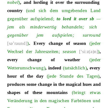
nobel
)
,
and
lording
it
over
the
surrounding
country
(und sich dem umgebenden Land
gegenüber aufspielen
d
;
to
lord
it
over sb
—
jem als minderwertig behandel
n
;
sich
gegenüber jem aufspiele
n;
surround
[sə’raund]
)
.
Every
change
of
season
(jeder
Wechsel der Jahreszeite
n;
season
[‘siːz(ə)
n]
)
,
every
change
of
weather
(jeder
Wetterumschwung)
,
indeed
(tatsächlich)
,
every
hour
of
the
day
(jede Stunde des Tages)
,
produces
some
change
in
the
magical
hues
and
shapes
of
these
mountains
(bringt etwas
Veränderung in den magischen Farbtönen und