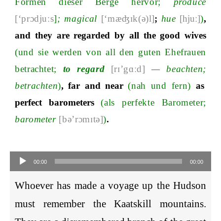
Formen dieser
Berge hervo
r;
produce
[‘prɔdjuːs
]
;
magical
[‘
m
æʤɪ
k
(ə)
l
]
;
hue
[
hju
ː]
)
,
and
they
are
regarded
by
all
the
good
wives
(und sie werden
von all den guten Ehefrauen
betrachte
t;
to
regard
[rɪ’gɑːd]
—
beachte
n
;
betrachten
)
,
far
and
near
(nah und fern)
as
perfect
barometers
(als perfekte Baromete
r;
barometer
[bə’rɔmɪtə]
)
.
Audio-
Player
00:00
00:00
Whoever has made a voyage up the Hudson
must remember the Kaatskill mountains.