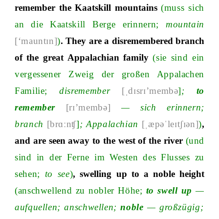
remember
the
Kaatskill
mountains
(muss sich
an die Kaatskill Berge erinner
n
;
mountain
[‘mauntɪn]
)
.
They
are
a
disremembered
branch
of
the
great
Appalachian
family
(sie sind ein
vergessener
Zweig der großen Appalachen
Famili
e;
disremember
[ˌdɪsrɪ’membə
]
;
to
remember
[rɪ’membə]
—
sich erinner
n;
branch
[brɑːnʧ
]
;
Appalachian
[ˌæpəˈleɪtʃɪən]
)
,
and
are
seen
away
to
the
west
of
the
river
(und
sind
in der Ferne im Westen des Flusses zu
sehe
n;
to
see
)
,
swelling
up
to
a
noble
height
(anschwellend zu
nobler Höh
e;
to
swell
up
—
aufquelle
n;
anschwelle
n;
noble
—
großzügi
g;