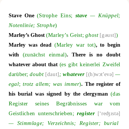
Stave One
(Strophe Eins;
stave
— Knüppel;
Notenlinie; Strophe
)
Marley’s Ghost
(Marley’s Geist;
ghost
[gəust]
)
Marley was dead
(Marley war tot)
, to begin
with
(zunächst einmal)
. There is no doubt
whatever about that
(es gibt keinerlei Zweifel
darüber;
doubt
[daut]
;
whatever
[(h)
wɔt’evə]
—
egal
;
trotz allem; was immer
)
. The register of
his burial was signed by the clergyman
(das
Register seines Begräbnisses war vom
Geistlichen unterschrieben;
register
[‘reʤɪstə]
— Stimmlage; Verzeichnis; Register;
burial