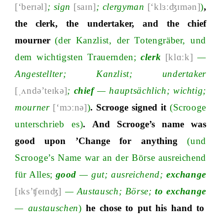
[‘berɪəl]
;
sign
[saɪn]
;
clergyman
[‘klɜːʤɪmən]
)
,
the clerk, the undertaker, and the chief
mourner
(der Kanzlist, der Totengräber, und
dem wichtigsten Trauernden;
clerk
[klɑːk]
—
Angestellter; Kanzlist;
undertaker
[ˌʌndə’teɪkə]
;
chief
— hauptsächlich; wichtig;
mourner
[‘mɔːnə]
)
. Scrooge signed it
(Scrooge
unterschrieb es)
. And Scrooge’s name was
good upon ’Change for anything
(und
Scrooge’s Name war an der Börse ausreichend
für Alles;
good
— gut; ausreichend;
exchange
[ɪks’ʧeɪnʤ]
— Austausch; Börse;
to exchange
— austauschen
)
he chose to put his hand to