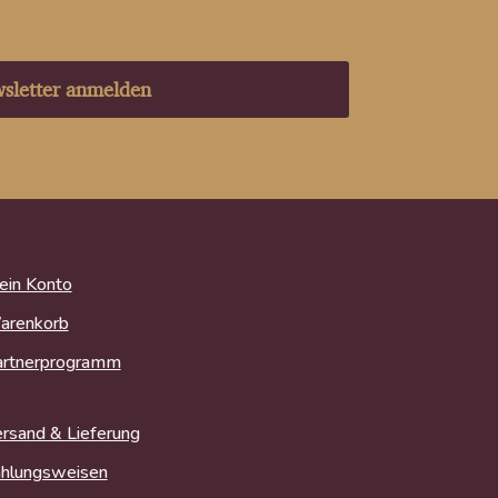
sletter anmelden
in Konto
arenkorb
artnerprogramm
rsand & Lieferung
hlungsweisen