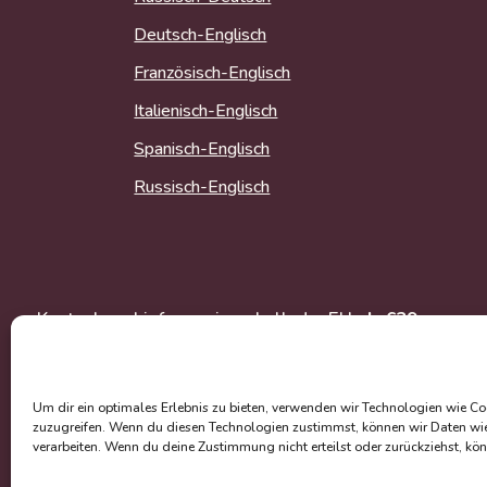
Deutsch-Englisch
Französisch-Englisch
Italienisch-Englisch
Spanisch-Englisch
Russisch-Englisch
Kostenlose Lieferung innerhalb der EU
ab €39
Preisangaben inkl. MwSt. und zzgl.
Versand
Um dir ein optimales Erlebnis zu bieten, verwenden wir Technologien wie C
zuzugreifen. Wenn du diesen Technologien zustimmst, können wir Daten wie 
verarbeiten. Wenn du deine Zustimmung nicht erteilst oder zurückziehst, k