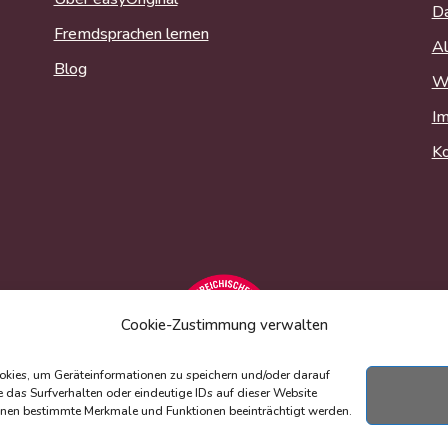
Da
Fremdsprachen lernen
Al
Blog
Wi
I
Ko
Cookie-Zustimmung verwalten
ookies, um Geräteinformationen zu speichern und/oder darauf
das Surfverhalten oder eindeutige IDs auf dieser Website
önnen bestimmte Merkmale und Funktionen beeinträchtigt werden.