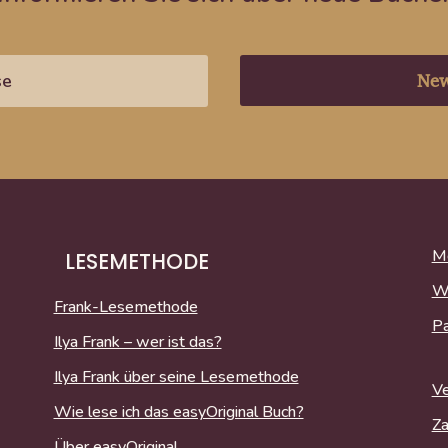
New
Me
LESEMETHODE
W
Frank-Lesemethode
P
Ilya Frank – wer ist das?
Ilya Frank über seine Lesemethode
Ve
Wie lese ich das easyOriginal Buch?
Za
Über easyOriginal