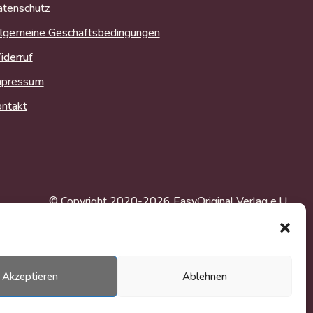
tenschutz
lgemeine Geschäftsbedingungen
derruf
mpressum
ntakt
© Copyright 2020-2026 EasyOriginal Verlag e.U.
Webdesign & Webentwicklung – Multimediana
Akzeptieren
Ablehnen