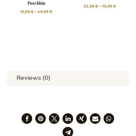
Puschkin
Price
32,99
€
–
75,99
€
Price
19,99
€
–
49,99
€
range:
range:
32,99 €
19,99 €
through
through
75,99 €
49,99 €
Reviews (0)