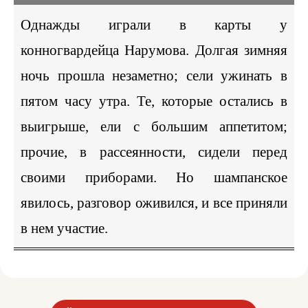
Однажды играли в карты у
конногвардейца Нарумова. Долгая зимняя
ночь прошла незаметно; сели ужинать в
пятом часу утра. Те, которые остались в
выигрыше, ели с большим аппетитом;
прочие, в рассеянности, сидели перед
своими приборами. Но шампанское
явилось, разговор оживился, и все приняли
в нем участие.