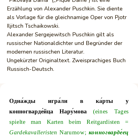
Erzählung von Alexander Puschkin. Sie diente
als Vorlage für die gleichnamige Oper von Pjotr
Iljitsch Tschaikowski.
Alexander Sergejewitsch Puschkin gilt als
russischer Nationaldichter und Begründer der
modernen russischen Literatur.
Ungekürzter Originaltext. Zweisprachiges Buch
Russisch-Deutsch.
Одна́жды
игра́ли
в
ка́рты
у
конногварде́йца
Нару́мова
(
eines
Tages
spielte
man
Karten
beim
Reitgardisten
=
Gardekavalleristen
Narumo
w
;
конногварде́ец