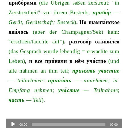
прибо́рами
(die
Übrigen
saßen zerstreut: "in
Zerstreutheit" vor ihrem Bestec
k;
прибо́р
—
Gerät, Gerätschaf
t;
Besteck
)
.
Но
шампа́нское
яви́лось
(aber der Champagner
/S
ekt kam:
"erschien
/t
auchte auf")
,
разгово́р
оживи́лся
(das Gespräch wurde lebendig = erwachte zum
Leben)
,
и
все
при́няли
в
нём
уча́стие
(und
alle nahmen an ihm tei
l;
приня́ть
участие
—
teilnehme
n
;
приня́ть
—
annehme
n
;
in
Empfang nehme
n
;
уча́стие
—
Teilnahm
e
;
часть
—
Teil
)
.
Audio
Player
00:00
00:00