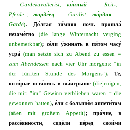
—
Gardekavalleris
t
;
ко́нный
—
Reit
-,
Pferde
–
;
гварде́ец
—
Gardis
t
;
гва́рдия
—
Garde
)
.
До́лгая
зи́мняя
ночь
прошла́
незаме́тно
(die lange Winternacht verging
unbemerkbar
)
;
се́ли
у́жинать
в
пя́том
часу́
утра́
(man setzte sich zu Abend zu essen =
zum Abendessen
nach vier Uhr morgens: "in
der fünften Stunde des Morgens")
.
Те
,
кото́рые
оста́лись
в
вы́игрыше
(diejenigen,
die mit: "im" Gewinn verblieben waren = die
gewonnen hatten)
,
е́ли
с
больши́м
аппети́том
(aßen mit großem Appetit
)
;
про́чие
,
в
рассе́янности
,
сиде́ли
пе́ред
свои́ми