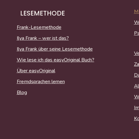
Me
LESEMETHODE
W
Frank-Lesemethode
P
Ilya Frank – wer ist das?
Ilya Frank über seine Lesemethode
Ve
Wie lese ich das easyOriginal Buch?
Za
Über easyOriginal
Da
Fremdsprachen lernen
Al
Blog
Wi
I
Ko