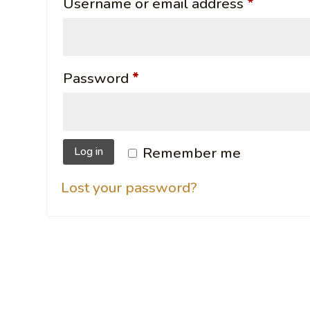
Require
Username or email address
*
Required
Password
*
Remember me
Log in
Lost your password?