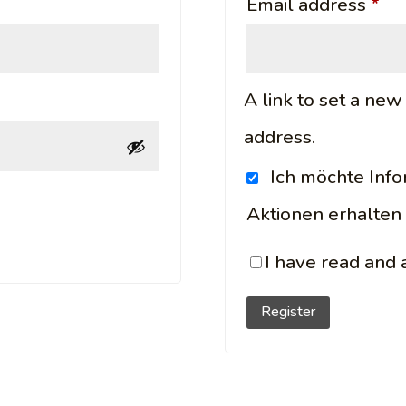
d
Re
Email address
*
A link to set a ne
address.
Ich möchte Inf
Aktionen erhalten
I have read and
Register