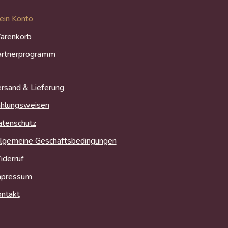
in Konto
arenkorb
artnerprogramm
rsand & Lieferung
hlungsweisen
tenschutz
lgemeine Geschäftsbedingungen
derruf
mpressum
ntakt