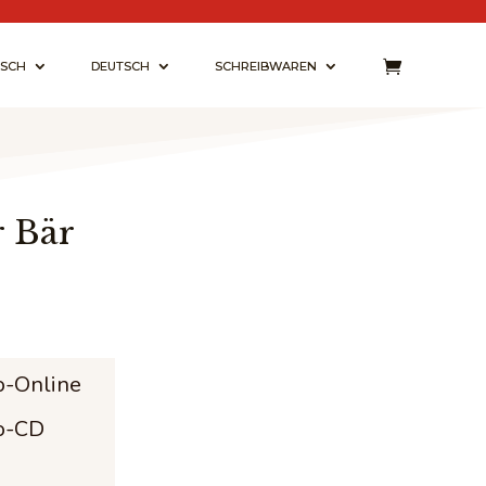
ISCH
DEUTSCH
SCHREIBWAREN
r Bär
e
e:
o-Online
 €
o-CD
ugh