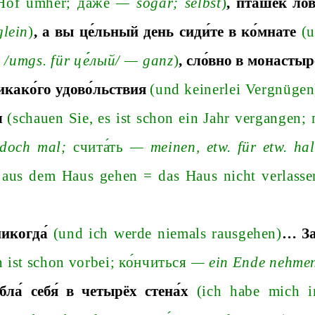
 Hof umhe
r;
да́же
—
soga
r;
selbst
)
,
пта́шек
ло́
lein
)
,
а
вы
це́льный
день
сиди́те
в
ко́мнате
(
й
/u
mgs. für
це
лый
/
—
ganz
)
,
сло́вно
в
монастыре
икако́го
удово́льствия
(und keinerlei Vergnügen
л
(schauen Sie, es ist schon ein Jahr vergange
n;
 doch ma
l;
счита́ть
—
meinen, etw. für etw. hal
ht aus dem Haus gehen
=
das Haus nicht verlasse
никогда́
(und ich werde niemals rausgehen)
…
За
 ist schon vorbe
i;
ко́нчиться
—
ein Ende nehme
бла́
себя́
в
четырёх
стена́х
(ich habe mich 