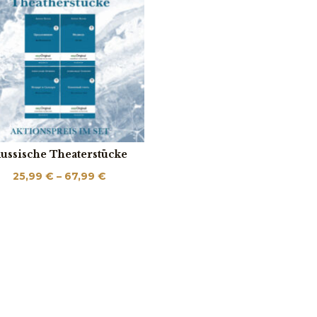
ussische Theaterstücke
Price
25,99
€
–
67,99
€
range:
25,99 €
through
67,99 €