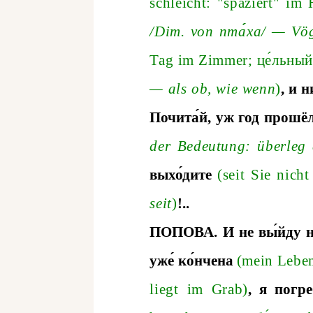
schleicht: "spaziert" im
/D
im. von
пта
ха
/
—
Vög
Tag im Zimme
r;
це́льны
—
als ob, wie wenn
)
,
и
н
Почита́й
,
уж
год
прошё
der Bedeutung: überleg
выхо́дите
(seit Sie nic
seit
)
!..
ПОПОВА
.
И
не
вы́йду
уже́
ко́нчена
(mein Leben
liegt im Grab)
,
я
погре