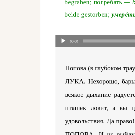
begrabe
n;
погреба́ть
—
b
beide gestorbe
n;
умерéт
Audio
Player
00:00
Попова (в глубоком трау
ЛУКА
.
Нехорошо, бары
всякое дыхание радуетс
пташек ловит, а вы ц
удовольствия. Да право!
ПОПОВА
. И не выйду