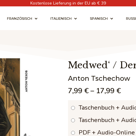
Kostenlose Lieferung in der EU ab € 39
FRANZÖSISCH
ITALIENISCH
SPANISCH
RUSS
Medwed‘ / De
Anton Tschechow
Pric
7,99
€
–
17,99
€
rang
Taschenbuch + Audi
7,99
Taschenbuch + Audi
thro
PDF + Audio-Online