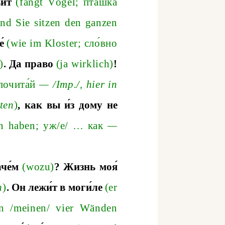
вит
(fängt Vöge
l;
пта́шка
und Sie sitzen den ganzen
́
(wie im Kloste
r;
сло́вно
)
.
Да
право
(ja wirklich)
!
почита́й
—
/I
mp.
/,
hier in
ten
)
,
как
вы
и́з
дому
не
n habe
n;
уж
/е/
… как
—
че́м
(wozu)
?
Жизнь
моя́
n
)
.
Он
лежи́т
в
моги́ле
(er
in
/m
einen
/
vier Wänden