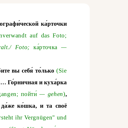
тографи́ческой ка́рточки
nverwandt
auf
das
Fot
o
;
ralt
.
/
Fot
o
;
ка́рточка
—
бите
вы
себя́
то́лько
(Sie
)
…
Го́рничная
и
куха́рка
gange
n;
пойти
—
gehen
)
,
,
да́же
ко́шка
,
и
та
своё
ersteht ihr Vergnügen" und