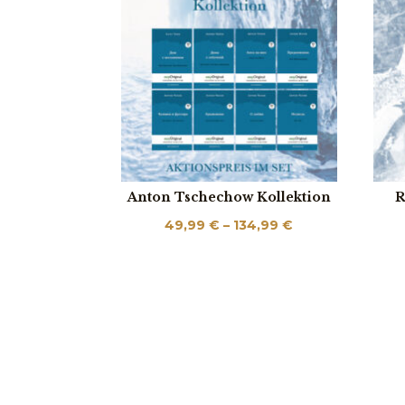
Anton Tschechow Kollektion
R
Price
49,99
€
–
134,99
€
range:
49,99 €
through
134,99 €