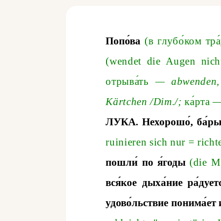
Попо́ва
(в глубо́ком тра
(
wendet
die
Augen
nich
отрыва́ть
—
abwenden
K
ä
rtchen
/
D
im
.
/;
ка́рта
ЛУКА
.
Нехорошо́
,
ба́р
ruinieren sich nur
=
richt
пошли́
по
я́годы
(die M
вся́кое
дыха́ние
ра́дует
удово́льствие
понима́ет