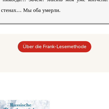
х стенах… Мы оба умерли.
Über die Frank-Lesemethode