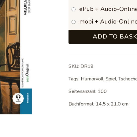
17,9
ePub + Audio-Onlin
mobi + Audio-Onlin
ADD TO BAS
SKU:
DR18
Tags:
Humorvoll
,
Spiel
,
Tschech
Seitenanzahl: 100
Buchformat: 14,5 x 21,0 cm