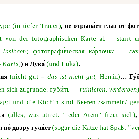
́уре
(
in
tiefer
Trauer
)
, не отрыва
́ет глаз от фо
t
von
der
fotographischen
Karte
ab
=
starrt
u
,
losl
ö
se
n
;
фотографи́ческая ка́рточка
—
/
v
e
—
Karte
)
)
и Лука́
(
und
Luka
)
.
ыня
(nicht gut
=
das ist nicht gut
, Herrin)
…
Гу́
en sich zugrund
e;
губи́ть
—
ruinieren, verderben
agd und die Köchin sind Beeren
/s
ammeln
/
ge
ся
(alles, was atmet: "jeder Atem" freut sich)
и
по́
двору
гуля́ет
(sogar die Katze hat Spaß: "v