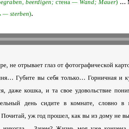
egraben, beerdige
n;
стена́
—
Wan
d;
Mauer
)
…
ь
—
sterben
)
.
ре, не отрывает глаз от фотографической карт
ня… Губите вы себя только… Горничная и к
я, даже кошка, и та свое удовольствие пони
ельный день сидите в комнате, словно в 
 Почитай, уж год прошел, как вы из дому не вы
 никогда… Зачем? Жизнь моя уже кончена.