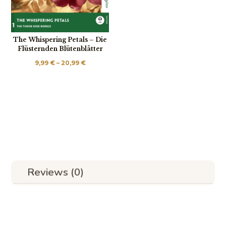
The Whispering Petals – Die
Flüsternden Blütenblätter
Price
9,99
€
–
20,99
€
range:
9,99 €
through
20,99 €
Reviews (0)