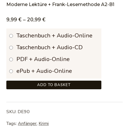
Moderne Lektüre + Frank-Lesemethode A2-B1
Price
9,99
€
–
20,99
€
range:
Taschenbuch + Audio-Online
9,99 €
Taschenbuch + Audio-CD
through
PDF + Audio-Online
20,99 €
ePub + Audio-Online
ADD TO BASKET
SKU:
DE90
Tags:
Anfänger
,
Krimi