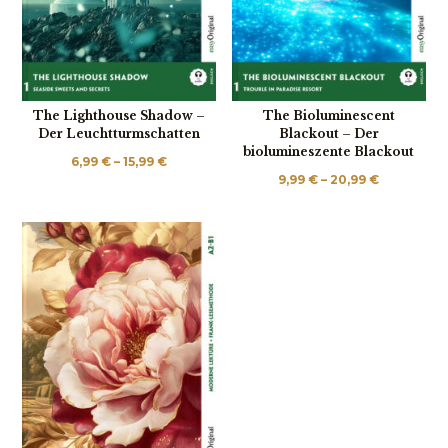
The Lighthouse Shadow –
The Bioluminescent
Der Leuchtturmschatten
Blackout – Der
biolumineszente Blackout
Price
6,99
€
–
15,99
€
Price
9,99
€
–
20,99
€
range:
range:
6,99 €
9,99 €
through
through
15,99 €
20,99 €