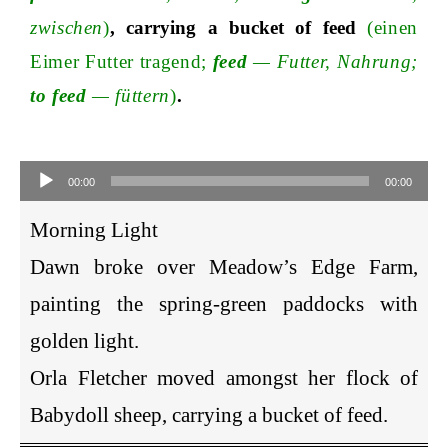
zwischen
)
, carrying a bucket of feed
(einen
Eimer Futter tragen
d;
feed
—
Futter, Nahrun
g;
to feed
—
füttern
)
.
Audio
Player
00:00
00:00
Morning Light
Dawn broke over Meadow’s Edge Farm,
painting the spring-green paddocks with
golden light.
Orla Fletcher moved amongst her flock of
Babydoll sheep, carrying a bucket of feed.