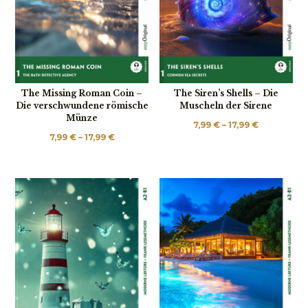
The Missing Roman Coin –
The Siren’s Shells – Die
Die verschwundene römische
Muscheln der Sirene
Münze
Price
7,99
€
–
17,99
€
Price
7,99
€
–
17,99
€
range:
range:
7,99 €
7,99 €
through
through
17,99 €
17,99 €