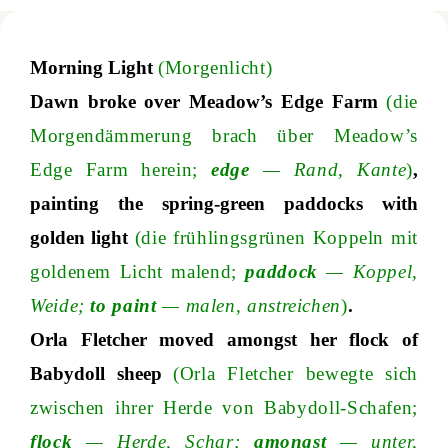
Morning Light
(Morgenlicht)
Dawn broke over Meadow’s Edge Farm
(die
Morgendämmerung brach über Meadow’s
Edge Farm herei
n;
edge
—
Rand, Kante
)
,
painting the spring-green paddocks with
golden light
(die frühlingsgrünen Koppeln mit
goldenem Licht malen
d;
paddock
—
Koppel,
Weid
e;
to paint
—
malen, anstreichen
)
.
Orla Fletcher moved amongst her flock of
Babydoll sheep
(Orla Fletcher bewegte sich
zwischen ihrer Herde von Babydoll-Schafe
n;
flock
—
Herde, Scha
r;
amongst
—
unter,