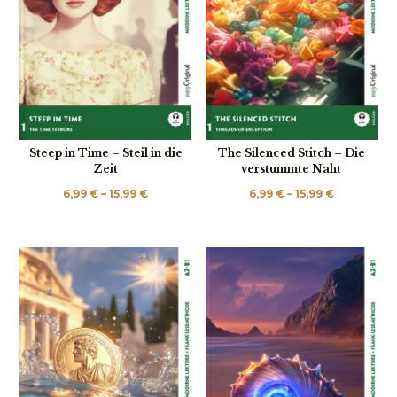
Steep in Time – Steil in die
The Silenced Stitch – Die
Zeit
verstummte Naht
Price
Price
6,99
€
–
15,99
€
6,99
€
–
15,99
€
range:
range:
6,99 €
6,99 €
through
through
15,99 €
15,99 €